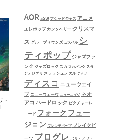
AOR
アニメ
SSW
アシッドジャズ
クリスマ
エレポップ
カンタベリー
シ
ス
グループサウンズ
ゴスペル
ティポップ
ジャズファ
ンク
ジャズロック
スタ
スカ
スカパンク
スラッシュメタル
ジオジブリ
テクノ
ディスコ
ニューウェイ
ネオ
ブ
ニューウェーヴ
ニューエイジ
/ ザ・
アコ
ハードロック
ピクチャーレ
]
フュー
フォーク
コード
ジョン
ブレイクビ
フレンチポップ
プログレ
ーツ
ボサ・ノヴァ