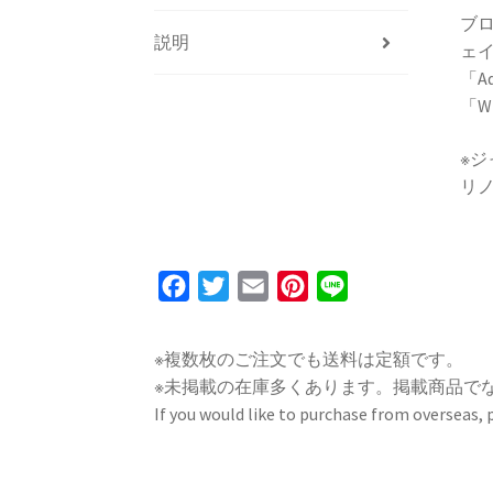
ブ
説明
ェ
「Aq
「W
※
リ
F
T
E
P
L
a
w
m
i
i
c
i
a
n
n
※複数枚のご注文でも送料は定額です。
e
t
i
t
e
※未掲載の在庫多くあります。掲載商品で
b
t
l
e
If you would like to purchase from overseas,
o
e
r
o
r
e