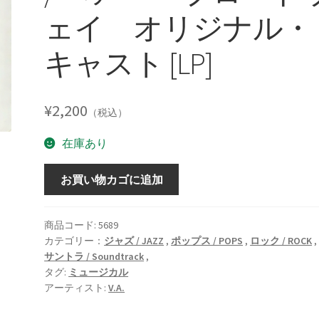
ェイ オリジナル・
キャスト [LP]
¥
2,200
（税込）
在庫あり
HAIR
お買い物カゴに追加
The
Original
Broadway
商品コード:
5689
カテゴリー：
ジャズ / JAZZ
,
ポップス / POPS
,
ロック / ROCK
Cast
サントラ / Soundtrack
,
Recording
タグ:
ミュージカル
/
アーティスト:
V.A.
ヘ
ア