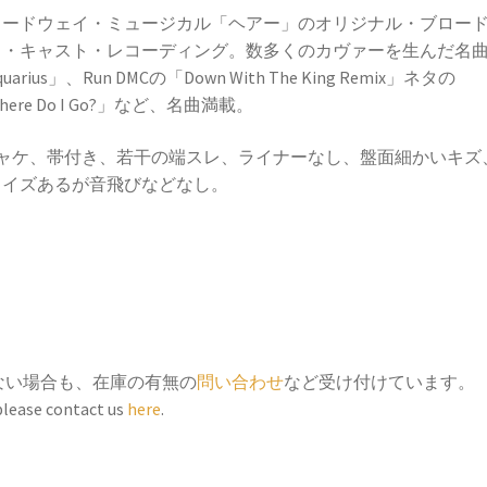
ー
ロードウェイ・ミュージカル「ヘアー」のオリジナル・ブロー
〜
イ・キャスト・レコーディング。数多くのカヴァーを生んだ名
ブ
uarius」、Run DMCの「Down With The King Remix」ネタの
ロ
here Do I Go?」など、名曲満載。
ー
ド
ジャケ、帯付き、若干の端スレ、ライナーなし、盤面細かいキズ
ウ
ノイズあるが音飛びなどなし。
ェ
イ
オ
リ
ジ
ナ
ル・
ない場合も、在庫の有無の
問い合わせ
など受け付けています。
キ
 please contact us
here
.
ャ
ス
ト