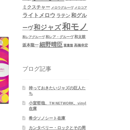
ミクスチャー
メロウグルーヴ
メロコア
ライトメロウ
和グル
ラテン
和モノ
和ジャズ
ーヴ
和太鼓
和レア・グルーヴ
和レアグルーヴ
細野晴臣
坂本龍一
高橋幸宏
重量盤
ブログ記事
持っておきたいジャズの巨人た
ち
小室哲哉、TM NETWORK、vinyl
在庫
希少ソノシート在庫
カンタベリー・ロックとその周