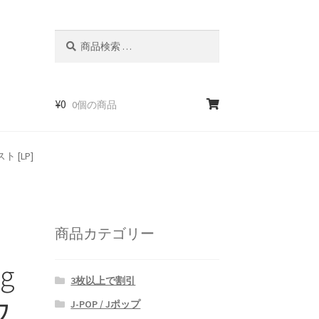
検
検
索
索
対
象:
¥
0
0個の商品
ト [LP]
商品カテゴリー
ng
3枚以上で割引
ウ
J-POP / Jポップ