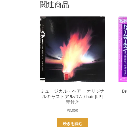
k
s
関連商品
t
ミュージカル・ヘアー オリジナ
Dr
ルキャストアルバム / hair [LP]
帯付き
¥
3,850
続きを読む