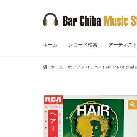
ナ
コ
ビ
ン
ゲ
テ
ー
ン
ホーム
レコード検索
アーティス
シ
ツ
ョ
へ
ン
ス
ホーム
ポップス / POPS
HAIR The Orig
へ
キ
ス
ッ
キ
プ
ッ
プ
🔍