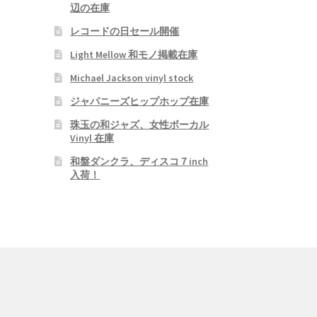
辺の在庫
レコードの日セール開催
Light Mellow 和モノ掲載在庫
Michael Jackson vinyl stock
ジャパニーズヒップホップ在庫
珠玉の和ジャズ、女性ボーカル
Vinyl 在庫
和盤ダンクラ、ディスコ７inch
入荷！