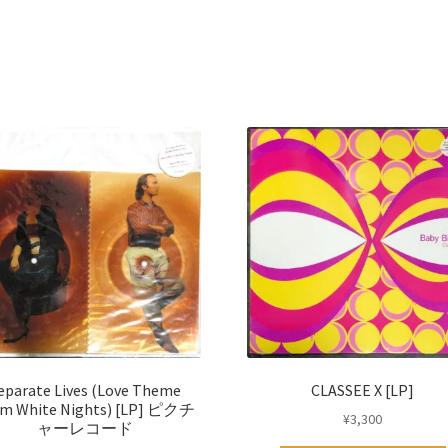
eparate Lives (Love Theme
CLASSEE X [LP]
om White Nights) [LP] ピクチ
¥
3,300
ャーレコード