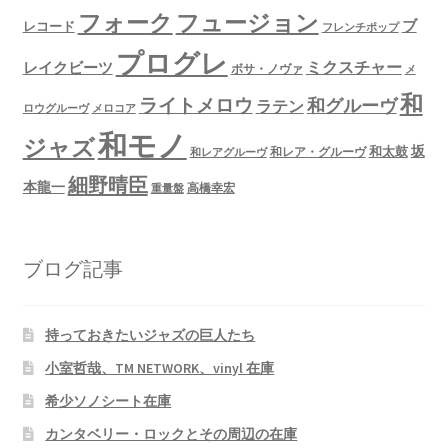
フュージョン
フォーク
ブ
レコード
フレンチポップ
プログレ
ミクスチャー
レイクビーツ
ボサ・ノヴァ
メ
和
ライトメロウ
和グルーヴ
ラテン
ロウグルーヴ
メロコア
和モノ
ジャズ
坂
和太鼓
和レア・グルーヴ
和レアグルーヴ
細野晴臣
本龍一
高橋幸宏
重量盤
ブログ記事
持っておきたいジャズの巨人たち
小室哲哉、TM NETWORK、vinyl 在庫
希少ソノシート在庫
カンタベリー・ロックとその周辺の在庫