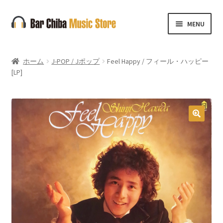
ナ
コ
MENU
ビ
ン
ゲ
テ
ー
ン
ホーム
J-POP / Jポップ
Feel Happy / フィール・ハッピー
シ
ツ
[LP]
ョ
へ
ン
ス
へ
キ
ス
ッ
🔍
キ
プ
ッ
プ