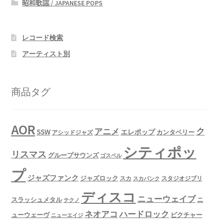
昭和歌謡 / JAPANESE POPS
レコード検索
アーティスト別
商品タグ
AOR
ク
アニメ
SSW
エレポップ
カンタベリー
アシッドジャズ
シティポッ
リスマス
グループサウンズ
ゴスペル
プ
ジャズファンク
ジャズロック
スタジオジブリ
スカ
スカパンク
ディスコ
ニューウェイブ
スラッシュメタル
ニ
テクノ
ネオアコ
ハードロック
ューウェーヴ
ピクチャー
ニューエイジ