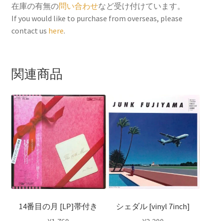
b
t
l
e
在庫の有無の
問い合わせ
など受け付けています。
o
e
r
If you would like to purchase from overseas, please
contact us
here
.
o
r
e
k
s
t
関連商品
14番目の月 [LP]帯付き
シェダル [vinyl 7inch]