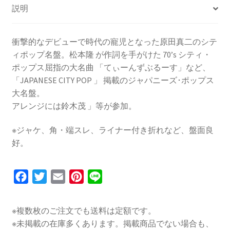
説明
衝撃的なデビューで時代の寵児となった原田真二のシテ
ィポップ名盤。松本隆 が作詞を手がけた 70’s シティ・
ポップス屈指の大名曲 「てぃーんずぶるーす」など、
「JAPANESE CITY POP 」 掲載のジャパニーズ･ポップス
大名盤。
アレンジには鈴木茂 」等が参加。
※ジャケ、角・端スレ、ライナー付き折れなど、盤面良
好。
F
T
E
P
L
a
w
m
i
i
c
i
a
n
n
※複数枚のご注文でも送料は定額です。
e
t
i
t
e
※未掲載の在庫多くあります。掲載商品でない場合も、