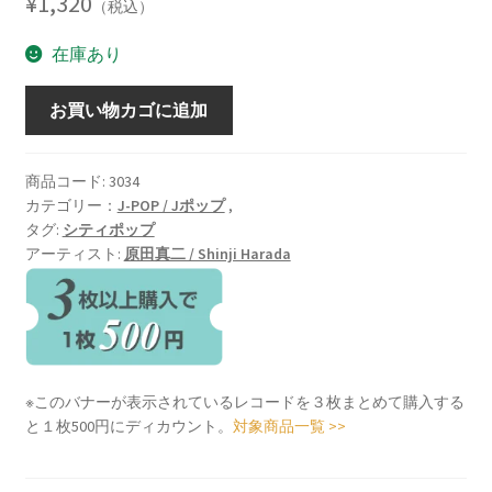
¥
1,320
（税込）
在庫あり
Feel
お買い物カゴに追加
Happy
/
フ
商品コード:
3034
カテゴリー：
J-POP / Jポップ
,
ィ
タグ:
シティポップ
ー
アーティスト:
原田真二 / Shinji Harada
ル・
ハ
ッ
ピ
ー
[LP]
※このバナーが表示されているレコードを３枚まとめて購入する
個
と１枚500円にディカウント。
対象商品一覧 >>