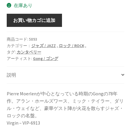
在庫あり
Expresso
お買い物カゴに追加
II
/
エ
商品コード:
5893
カテゴリー：
ジャズ / JAZZ
,
ロック / ROCK
,
ク
タグ:
カンタベリー
ス
アーティスト:
Gong / ゴング
プ
レ
説明
ッ
ソ
II
Pierre Moerlenが中心となっている時期のGongの78年
[LP]
作。アラン・ホールズワース、ミック・テイラー、ダリ
個
ル・ウェイなど、豪華ゲスト陣が火花を散らすジャズ・
ロックの名盤。
Virgin – VIP-6913