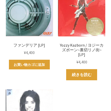
ファンデリア [LP]
Yozzy Kazborn / ヨジーカ
ズボーン~裏切リノ街~
¥
4,400
[LP]
¥
4,400
お買い物カゴに追加
続きを読む