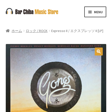
ナ
コ
MENU
ビ
ン
ゲ
テ
ー
ン
ホーム
ロック / ROCK
Expresso II / エクスプレッソ II [LP]
シ
ツ
ョ
へ
ン
ス
へ
キ
🔍
ス
ッ
キ
プ
ッ
プ