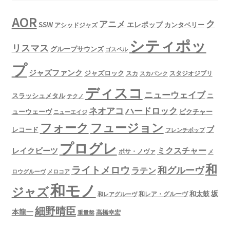
AOR
ク
アニメ
SSW
エレポップ
カンタベリー
アシッドジャズ
シティポッ
リスマス
グループサウンズ
ゴスペル
プ
ジャズファンク
ジャズロック
スタジオジブリ
スカ
スカパンク
ディスコ
ニューウェイブ
スラッシュメタル
ニ
テクノ
ネオアコ
ハードロック
ューウェーヴ
ピクチャー
ニューエイジ
フュージョン
フォーク
ブ
レコード
フレンチポップ
プログレ
ミクスチャー
レイクビーツ
ボサ・ノヴァ
メ
和
ライトメロウ
和グルーヴ
ラテン
ロウグルーヴ
メロコア
和モノ
ジャズ
坂
和太鼓
和レア・グルーヴ
和レアグルーヴ
細野晴臣
本龍一
高橋幸宏
重量盤