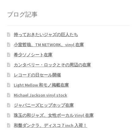
ブログ記事
持っておきたいジャズの巨人たち
小室哲哉、TM NETWORK、vinyl 在庫
希少ソノシート在庫
カンタベリー・ロックとその周辺の在庫
レコードの日セール開催
Light Mellow 和モノ掲載在庫
Michael Jackson vinyl stock
ジャパニーズヒップホップ在庫
珠玉の和ジャズ、女性ボーカル Vinyl 在庫
和盤ダンクラ、ディスコ７inch 入荷！