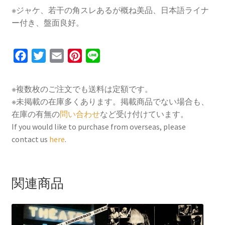
※ジャケ、若干の角スレあるが概ね美品、日本語ライナ
ー付き、盤面良好。
F
T
E
P
L
a
w
m
i
i
c
i
a
n
n
※複数枚のご注文でも送料は定額です。
e
t
i
t
e
※未掲載の在庫多くあります。掲載商品でない場合も、
b
t
l
e
在庫の有無の
問い合わせ
など受け付けています。
o
e
r
If you would like to purchase from overseas, please
contact us
here
.
o
r
e
k
s
t
関連商品