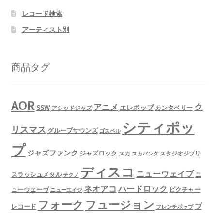
レコード検索
アーティスト別
商品タグ
AOR
ク
アニメ
SSW
エレポップ
カンタベリー
アシッドジャズ
シティポッ
リスマス
グループサウンズ
ゴスペル
プ
ジャズファンク
ジャズロック
スタジオジブリ
スカ
スカパンク
ディスコ
ニューウェイブ
スラッシュメタル
ニ
テクノ
ネオアコ
ハードロック
ューウェーヴ
ピクチャー
ニューエイジ
フュージョン
フォーク
ブ
レコード
フレンチポップ