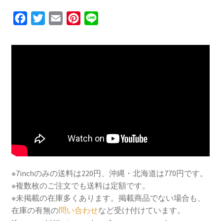
F
T
E
P
L
a
w
m
i
i
c
i
a
n
n
e
t
i
t
e
b
t
l
e
o
e
r
o
r
e
k
s
t
※7inchのみの送料は220円、沖縄・北海道は770円です。
※複数枚のご注文でも送料は定額です。
※未掲載の在庫多くあります。掲載商品でない場合も、
在庫の有無の
問い合わせ
など受け付けています。