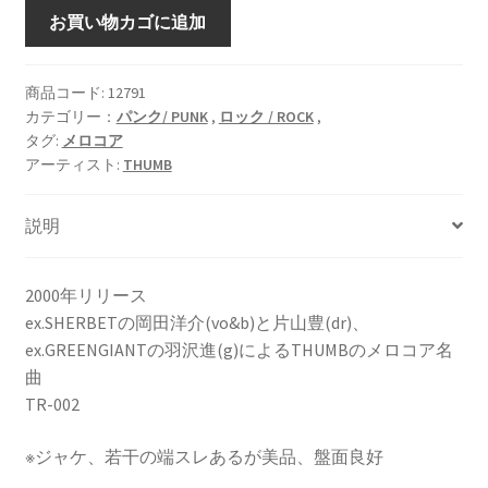
EVEN
お買い物カゴに追加
SO...
[
vinyl
商品コード:
12791
カテゴリー：
パンク/ PUNK
,
ロック / ROCK
,
7inch
タグ:
メロコア
]
アーティスト:
THUMB
個
説明
2000年リリース
ex.SHERBETの岡田洋介(vo&b)と片山豊(dr)、
ex.GREENGIANTの羽沢進(g)によるTHUMBのメロコア名
曲
TR-002
※ジャケ、若干の端スレあるが美品、盤面良好