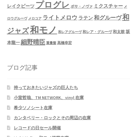
プログレ
ミクスチャー
レイクビーツ
ボサ・ノヴァ
メ
和
ライトメロウ
和グルーヴ
ラテン
ロウグルーヴ
メロコア
和モノ
ジャズ
坂
和太鼓
和レア・グルーヴ
和レアグルーヴ
細野晴臣
本龍一
高橋幸宏
重量盤
ブログ記事
持っておきたいジャズの巨人たち
小室哲哉、TM NETWORK、vinyl 在庫
希少ソノシート在庫
カンタベリー・ロックとその周辺の在庫
レコードの日セール開催