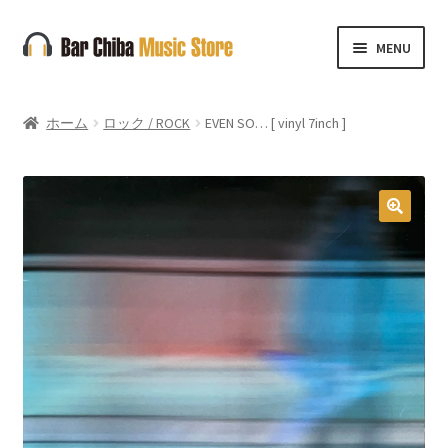
ナ
コ
MENU
ビ
ン
ゲ
テ
ー
ン
ホーム
ロック / ROCK
EVEN SO… [ vinyl 7inch ]
シ
ツ
ョ
へ
ン
ス
へ
キ
🔍
ス
ッ
キ
プ
ッ
プ