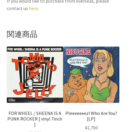
If you would like to purchase from overseas, please
contact us
here
.
関連商品
FOR WHEEL / SHEENA IS A
Pleeeeeeez! Who Are You?
PUNK ROCKER [ vinyl 7inch
[LP]
]
¥
1,760