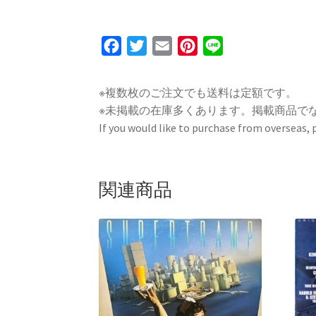
F
T
E
P
L
a
w
m
i
i
c
i
a
n
n
※複数枚のご注文でも送料は定額です。
e
t
i
t
e
※未掲載の在庫多くあります。掲載商品で
b
t
l
e
If you would like to purchase from overseas,
o
e
r
o
r
e
k
s
関連商品
t