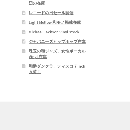
辺の在庫
レコードの日セール開催
Light Mellow 和モノ掲載在庫
Michael Jackson vinyl stock
ジャパニーズヒップホップ在庫
珠玉の和ジャズ、女性ボーカル
Vinyl 在庫
和盤ダンクラ、ディスコ７inch
入荷！