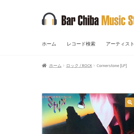
ナ
コ
ビ
ン
ゲ
テ
ー
ン
ホーム
レコード検索
アーティス
シ
ツ
ョ
へ
ン
ス
ホーム
ロック / ROCK
Cornerstone [LP]
へ
キ
ス
ッ
キ
プ
ッ
プ
🔍