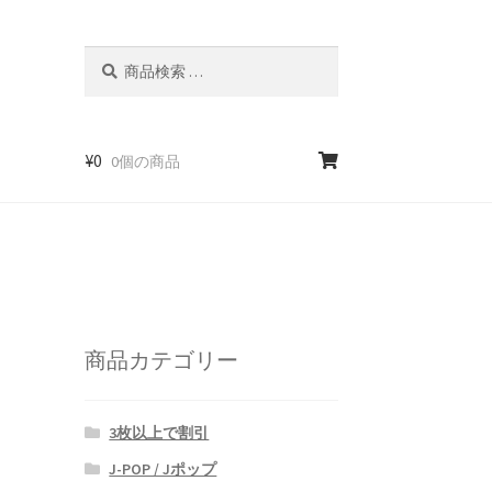
検
検
索
索
対
象:
¥
0
0個の商品
商品カテゴリー
3枚以上で割引
J-POP / Jポップ