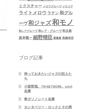
ミクスチャー
メロウグルーヴ
メロコア
ライトメロウ
和グル
ラテン
和モノ
和ジャズ
ーヴ
和太鼓
和レア・グルーヴ
和レアグルーヴ
細野晴臣
坂本龍一
高橋幸宏
重量盤
ブログ記事
持っておきたいジャズの巨人た
ち
小室哲哉、TM NETWORK、vinyl
在庫
希少ソノシート在庫
カンタベリー・ロックとその周