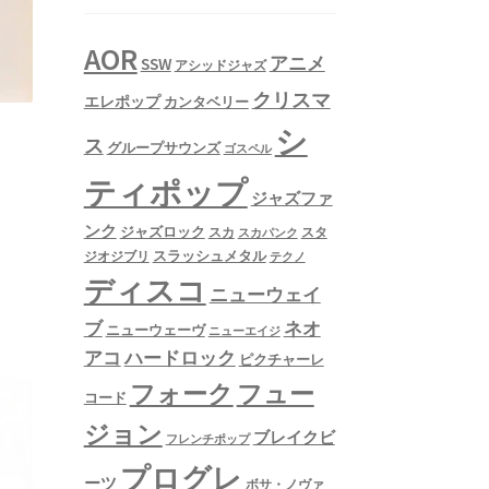
AOR
アニメ
SSW
アシッドジャズ
クリスマ
エレポップ
カンタベリー
シ
ス
グループサウンズ
ゴスペル
ティポップ
ジャズファ
ンク
ジャズロック
スタ
スカ
スカパンク
スラッシュメタル
ジオジブリ
テクノ
ディスコ
ニューウェイ
ネオ
ブ
ニューウェーヴ
ニューエイジ
アコ
ハードロック
ピクチャーレ
フュー
フォーク
コード
ジョン
ブレイクビ
フレンチポップ
プログレ
ーツ
ボサ・ノヴァ