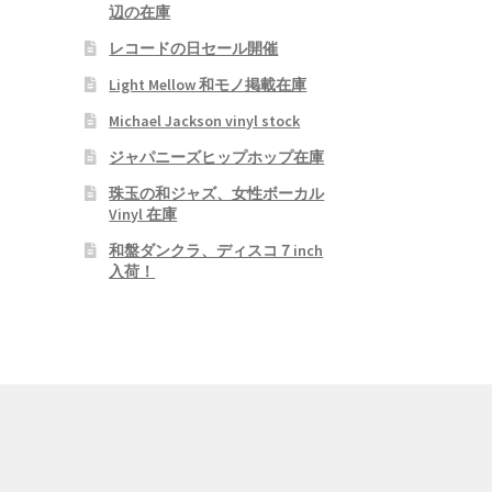
辺の在庫
レコードの日セール開催
Light Mellow 和モノ掲載在庫
Michael Jackson vinyl stock
ジャパニーズヒップホップ在庫
珠玉の和ジャズ、女性ボーカル
Vinyl 在庫
和盤ダンクラ、ディスコ７inch
入荷！