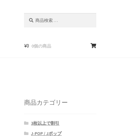
検
検
索
索
対
象:
¥
0
0個の商品
商品カテゴリー
3枚以上で割引
J-POP / Jポップ