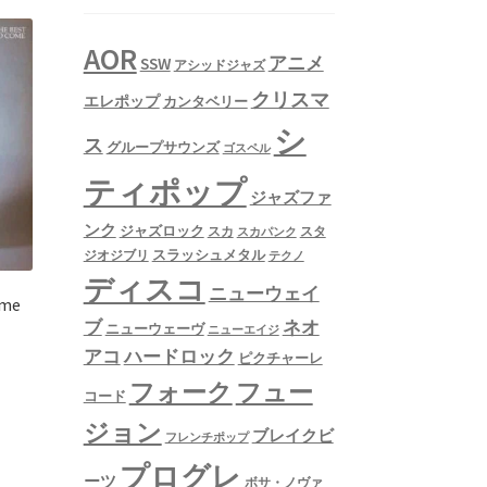
AOR
アニメ
SSW
アシッドジャズ
クリスマ
エレポップ
カンタベリー
シ
ス
グループサウンズ
ゴスペル
ティポップ
ジャズファ
ンク
ジャズロック
スタ
スカ
スカパンク
スラッシュメタル
ジオジブリ
テクノ
ディスコ
ニューウェイ
ome
ネオ
ブ
ニューウェーヴ
ニューエイジ
アコ
ハードロック
ピクチャーレ
フュー
フォーク
コード
ジョン
ブレイクビ
フレンチポップ
プログレ
ーツ
ボサ・ノヴァ