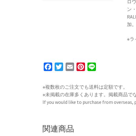
ロウ
ン・
RAL
加
※
F
T
E
P
L
a
w
m
i
i
c
i
a
n
n
※複数枚のご注文でも送料は定額です。
e
t
i
t
e
※未掲載の在庫多くあります。掲載商品で
b
t
l
e
If you would like to purchase from overseas,
o
e
r
o
r
e
k
s
関連商品
t