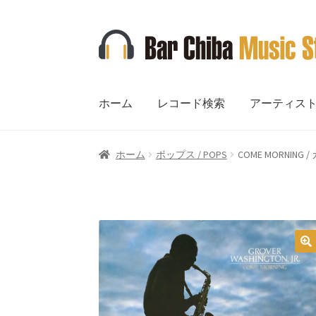
ナ
コ
ビ
ン
ゲ
テ
ー
ン
ホーム
レコード検索
アーティス
シ
ツ
ョ
へ
ン
ス
ホーム
ポップス / POPS
COME MORNING
へ
キ
ス
ッ
キ
プ
ッ
プ
🔍