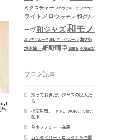
ミクスチャー
メロウグルーヴ
メロコア
ライトメロウ
和グル
ラテン
和モノ
和ジャズ
ーヴ
和太鼓
和レア・グルーヴ
和レアグルーヴ
細野晴臣
坂本龍一
高橋幸宏
重量盤
ブログ記事
持っておきたいジャズの巨人た
ち
nyl
売品
小室哲哉、TM NETWORK、vinyl
在庫
希少ソノシート在庫
カンタベリー・ロックとその周