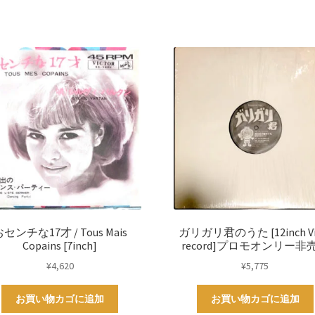
センチな17才 / Tous Mais
ガリガリ君のうた [12inch Vi
Copains [7inch]
record]プロモオンリー非
¥
4,620
¥
5,775
お買い物カゴに追加
お買い物カゴに追加