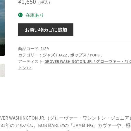
¥
1,650
（税込）
在庫あり
COME
お買い物カゴに追加
MORNING
/
カ
商品コード:
2439
カテゴリー：
ジャズ / JAZZ
,
ポップス / POPS
,
ム・
アーティスト:
GROVER WASHINGTON, JR. / グローヴァー・
モ
トンJR.
ー
ニ
ン
グ
[LP]
個
OVER WASHINGTON JR.（グローヴァー・ワシントン・ジュニ
81年のアルバム。BOB MARLEYの「JAMMING」カヴァーや、