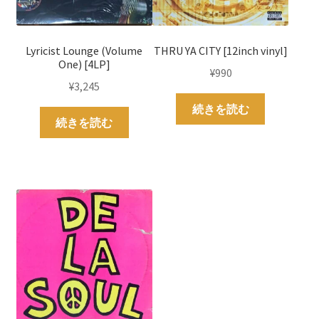
Lyricist Lounge (Volume
THRU YA CITY [12inch vinyl]
One) [4LP]
¥
990
¥
3,245
続きを読む
続きを読む