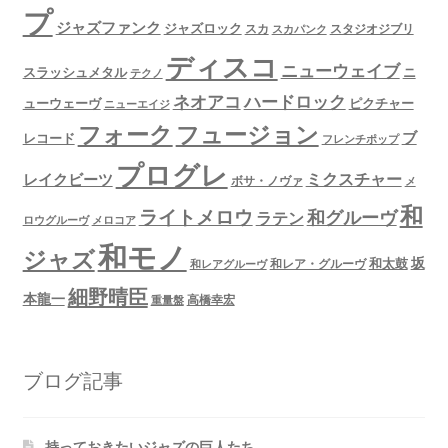
プ
ジャズファンク
ジャズロック
スタジオジブリ
スカ
スカパンク
ディスコ
ニューウェイブ
スラッシュメタル
ニ
テクノ
ネオアコ
ハードロック
ューウェーヴ
ピクチャー
ニューエイジ
フュージョン
フォーク
ブ
レコード
フレンチポップ
プログレ
ミクスチャー
レイクビーツ
ボサ・ノヴァ
メ
和
ライトメロウ
和グルーヴ
ラテン
ロウグルーヴ
メロコア
和モノ
ジャズ
坂
和太鼓
和レア・グルーヴ
和レアグルーヴ
細野晴臣
本龍一
高橋幸宏
重量盤
ブログ記事
持っておきたいジャズの巨人たち