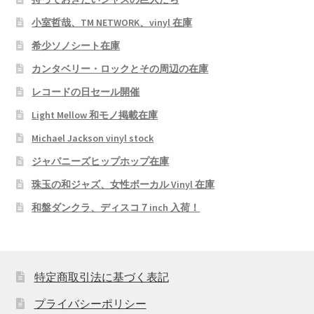
小室哲哉、TM NETWORK、vinyl 在庫
希少ソノシート在庫
カンタベリー・ロックとその周辺の在庫
レコードの日セール開催
Light Mellow 和モノ掲載在庫
Michael Jackson vinyl stock
ジャパニーズヒップホップ在庫
珠玉の和ジャズ、女性ボーカル Vinyl 在庫
和盤ダンクラ、ディスコ７inch 入荷！
特定商取引法に基づく表記
プライバシーポリシー