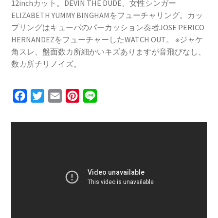
12inchカット。DEVIN THE DUDE、女性シンガー
ELIZABETH YUMMY BINGHAMをフューチャリング。カッ
プリングはキューバのパーカッション奏者JOSE PERICO
HERNANDEZをフューチャーしたWATCH OUT。 ※ジャケ
角スレ、盤面数カ所細かいキズありますが音飛びなし、
数カ所チリノイズ。
F
T
E
P
L
a
w
m
i
i
c
i
a
n
n
e
t
i
t
e
b
t
l
e
o
e
r
o
r
e
k
s
t