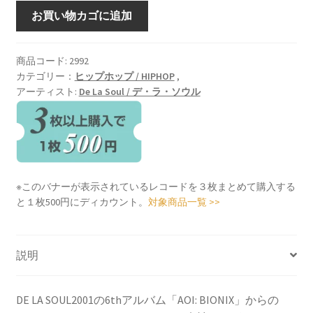
BABY
お買い物カゴに追加
PHAT
[12inch
vinyl]
商品コード:
2992
カテゴリー：
ヒップホップ / HIPHOP
,
個
アーティスト:
De La Soul / デ・ラ・ソウル
※このバナーが表示されているレコードを３枚まとめて購入する
と１枚500円にディカウント。
対象商品一覧 >>
説明
DE LA SOUL2001の6thアルバム「AOI: BIONIX」からの