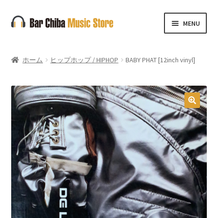
ナ
コ
MENU
ビ
ン
ゲ
テ
ー
ン
ホーム
ヒップホップ / HIPHOP
BABY PHAT [12inch vinyl]
シ
ツ
ョ
へ
ン
ス
へ
キ
🔍
ス
ッ
キ
プ
ッ
プ