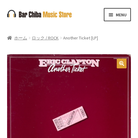
ナ
コ
MENU
ビ
ン
ゲ
テ
ー
ン
ホーム
ロック / ROCK
Another Ticket [LP]
シ
ツ
ョ
へ
ン
ス
へ
キ
🔍
ス
ッ
キ
プ
ッ
プ