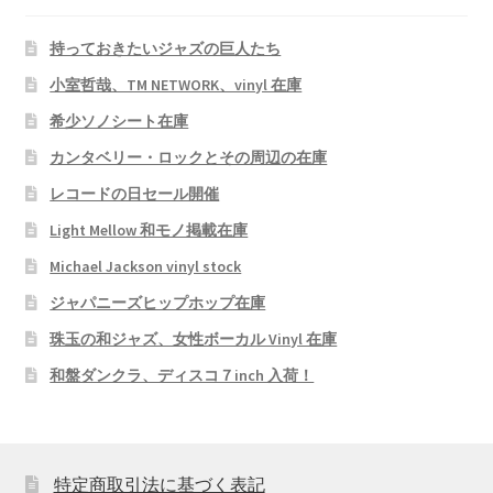
持っておきたいジャズの巨人たち
小室哲哉、TM NETWORK、vinyl 在庫
希少ソノシート在庫
カンタベリー・ロックとその周辺の在庫
レコードの日セール開催
Light Mellow 和モノ掲載在庫
Michael Jackson vinyl stock
ジャパニーズヒップホップ在庫
珠玉の和ジャズ、女性ボーカル Vinyl 在庫
和盤ダンクラ、ディスコ７inch 入荷！
特定商取引法に基づく表記