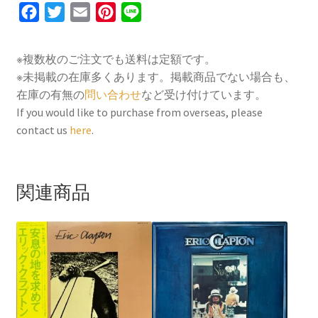
F
T
E
P
L
a
w
m
i
i
c
i
a
n
n
※複数枚のご注文でも送料は定額です。
e
t
i
t
e
※未掲載の在庫多くあります。掲載商品でない場合も、
b
t
l
e
在庫の有無の
問い合わせ
など受け付けています。
o
e
r
If you would like to purchase from overseas, please
contact us
here
.
o
r
e
k
s
t
関連商品