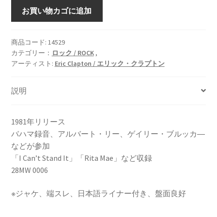
Another
お買い物カゴに追加
Ticket
[LP]
個
商品コード:
14529
カテゴリー：
ロック / ROCK
,
アーティスト:
Eric Clapton / エリック・クラプトン
説明
1981年リリース
バハマ録音、アルバート・リー、ゲイリー・ブルッカ―
などが参加
「I Can’t Stand It」「Rita Mae」など収録
28MW 0006
※ジャケ、端スレ、日本語ライナー付き、盤面良好