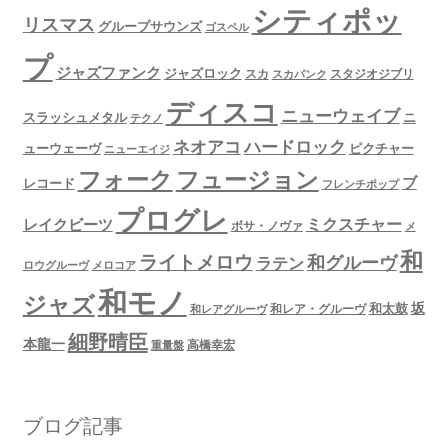
シティポッ
リスマス
グループサウンズ
ゴスペル
プ
ジャズファンク
ジャズロック
スタジオジブリ
スカ
スカパンク
ディスコ
ニューウェイブ
スラッシュメタル
ニ
テクノ
ネオアコ
ハードロック
ューウェーヴ
ピクチャー
ニューエイジ
フュージョン
フォーク
ブ
レコード
フレンチポップ
プログレ
ミクスチャー
レイクビーツ
ボサ・ノヴァ
メ
和
ライトメロウ
和グルーヴ
ラテン
ロウグルーヴ
メロコア
和モノ
ジャズ
坂
和太鼓
和レア・グルーヴ
和レアグルーヴ
細野晴臣
本龍一
高橋幸宏
重量盤
ブログ記事