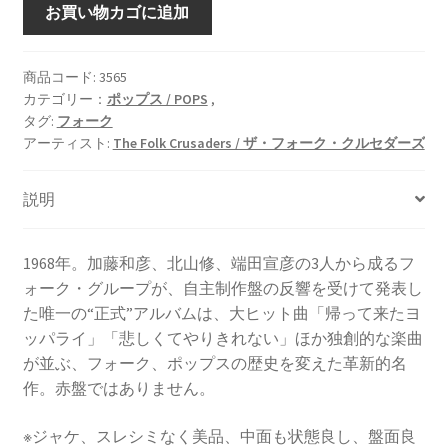
紀
お買い物カゴに追加
元
弐
阡
商品コード:
3565
カテゴリー：
ポップス / POPS
,
年
タグ:
フォーク
[LP]
アーティスト:
The Folk Crusaders / ザ・フォーク・クルセダーズ
個
説明
1968年。加藤和彦、北山修、端田宣彦の3人から成るフ
ォーク・グループが、自主制作盤の反響を受けて発表し
た唯一の“正式”アルバムは、大ヒット曲「帰って来たヨ
ッパライ」「悲しくてやりきれない」ほか独創的な楽曲
が並ぶ、フォーク、ポップスの歴史を変えた革新的名
作。赤盤ではありません。
※ジャケ、スレシミなく美品、中面も状態良し、盤面良