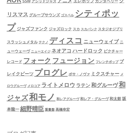
ク
アニメ
SSW
エレポップ
カンタベリー
アシッドジャズ
シティポッ
リスマス
グループサウンズ
ゴスペル
プ
ジャズファンク
ジャズロック
スタジオジブリ
スカ
スカパンク
ディスコ
ニューウェイブ
スラッシュメタル
ニ
テクノ
ネオアコ
ハードロック
ューウェーヴ
ピクチャー
ニューエイジ
フュージョン
フォーク
ブ
レコード
フレンチポップ
プログレ
ミクスチャー
レイクビーツ
ボサ・ノヴァ
メ
和
ライトメロウ
和グルーヴ
ラテン
ロウグルーヴ
メロコア
和モノ
ジャズ
坂
和太鼓
和レア・グルーヴ
和レアグルーヴ
細野晴臣
本龍一
高橋幸宏
重量盤