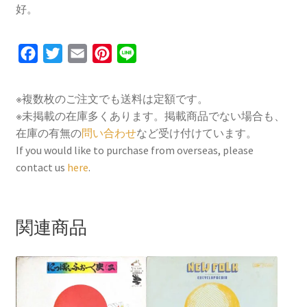
好。
F
T
E
P
L
a
w
m
i
i
c
i
a
n
n
※複数枚のご注文でも送料は定額です。
e
t
i
t
e
※未掲載の在庫多くあります。掲載商品でない場合も、
b
t
l
e
在庫の有無の
問い合わせ
など受け付けています。
o
e
r
If you would like to purchase from overseas, please
contact us
here
.
o
r
e
k
s
t
関連商品