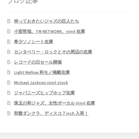
ブログ記事
持っておきたいジャズの巨人たち
小室哲哉、TM NETWORK、vinyl 在庫
希少ソノシート在庫
カンタベリー・ロックとその周辺の在庫
レコードの日セール開催
Light Mellow 和モノ掲載在庫
Michael Jackson vinyl stock
ジャパニーズヒップホップ在庫
珠玉の和ジャズ、女性ボーカル Vinyl 在庫
和盤ダンクラ、ディスコ７inch 入荷！