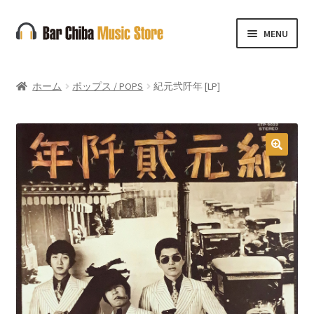
ナ
コ
MENU
ビ
ン
ゲ
テ
ー
ン
ホーム
ポップス / POPS
紀元弐阡年 [LP]
シ
ツ
ョ
へ
ン
ス
へ
キ
🔍
ス
ッ
キ
プ
ッ
プ