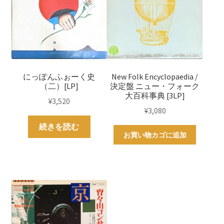
にっぽんふぉーく史
New Folk Encyclopaedia /
（二）[LP]
決定盤 ニュー・フォーク
大百科事典 [3LP]
¥
3,520
¥
3,080
続きを読む
お買い物カゴに追加