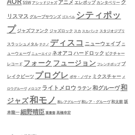
AOR
ク
アニメ
SSW
エレポップ
カンタベリー
アシッドジャズ
シティポッ
リスマス
グループサウンズ
ゴスペル
プ
ジャズファンク
ジャズロック
スタジオジブリ
スカ
スカパンク
ディスコ
ニューウェイブ
スラッシュメタル
ニ
テクノ
ネオアコ
ハードロック
ューウェーヴ
ピクチャー
ニューエイジ
フュージョン
フォーク
ブ
レコード
フレンチポップ
プログレ
ミクスチャー
レイクビーツ
ボサ・ノヴァ
メ
和
ライトメロウ
和グルーヴ
ラテン
ロウグルーヴ
メロコア
和モノ
ジャズ
坂
和太鼓
和レア・グルーヴ
和レアグルーヴ
細野晴臣
本龍一
高橋幸宏
重量盤