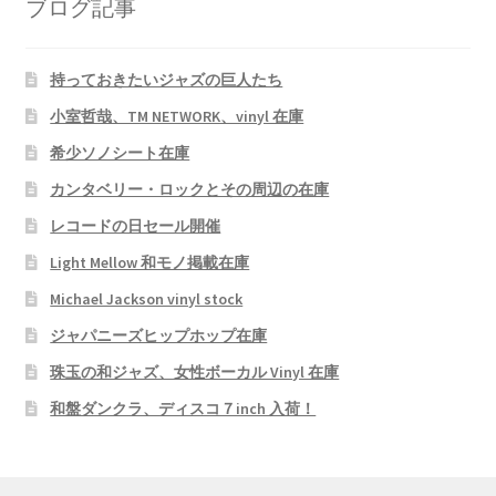
ブログ記事
持っておきたいジャズの巨人たち
小室哲哉、TM NETWORK、vinyl 在庫
希少ソノシート在庫
カンタベリー・ロックとその周辺の在庫
レコードの日セール開催
Light Mellow 和モノ掲載在庫
Michael Jackson vinyl stock
ジャパニーズヒップホップ在庫
珠玉の和ジャズ、女性ボーカル Vinyl 在庫
和盤ダンクラ、ディスコ７inch 入荷！