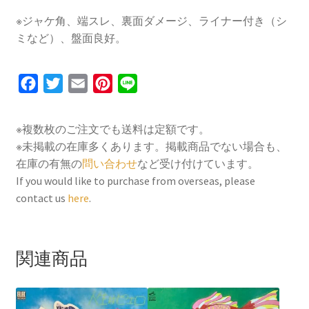
※ジャケ角、端スレ、裏面ダメージ、ライナー付き（シ
ミなど）、盤面良好。
F
T
E
P
L
a
w
m
i
i
c
i
a
n
n
※複数枚のご注文でも送料は定額です。
e
t
i
t
e
※未掲載の在庫多くあります。掲載商品でない場合も、
b
t
l
e
在庫の有無の
問い合わせ
など受け付けています。
o
e
r
If you would like to purchase from overseas, please
contact us
here
.
o
r
e
k
s
t
関連商品