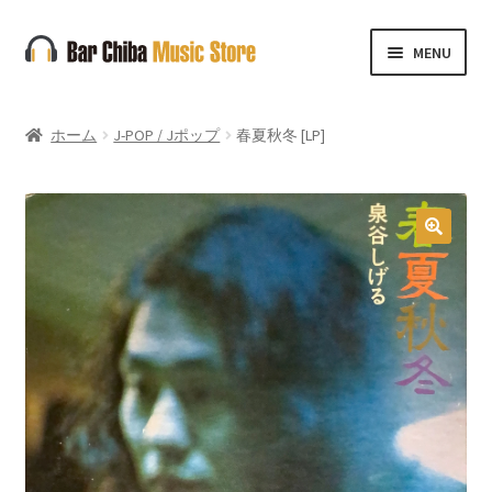
ナ
コ
MENU
ビ
ン
ゲ
テ
ー
ン
ホーム
J-POP / Jポップ
春夏秋冬 [LP]
シ
ツ
ョ
へ
ン
ス
へ
キ
🔍
ス
ッ
キ
プ
ッ
プ