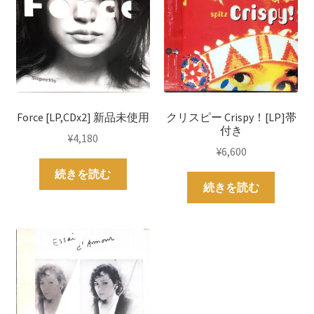
Force [LP,CDx2] 新品未使用
クリスピー Crispy！[LP]帯
付き
¥
4,180
¥
6,600
続きを読む
続きを読む