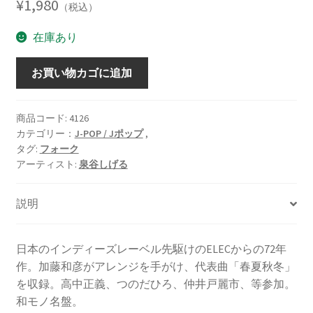
¥
1,980
（税込）
在庫あり
春
お買い物カゴに追加
夏
秋
冬
商品コード:
4126
カテゴリー：
J-POP / Jポップ
,
[LP]
タグ:
フォーク
個
アーティスト:
泉谷しげる
説明
日本のインディーズレーベル先駆けのELECからの72年
作。加藤和彦がアレンジを手がけ、代表曲「春夏秋冬」
を収録。高中正義、つのだひろ、仲井戸麗市、等参加。
和モノ名盤。