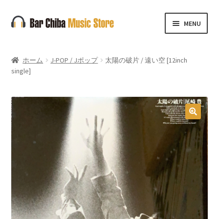
ナ
コ
MENU
ビ
ン
ゲ
テ
ー
ン
ホーム
J-POP / Jポップ
太陽の破片 / 遠い空 [12inch
シ
ツ
single]
ョ
へ
ン
ス
へ
キ
ス
ッ
🔍
キ
プ
ッ
プ