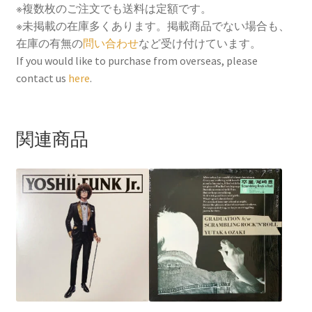
c
i
a
n
n
※複数枚のご注文でも送料は定額です。
e
t
i
t
e
※未掲載の在庫多くあります。掲載商品でない場合も、
b
t
l
e
在庫の有無の
問い合わせ
など受け付けています。
o
e
r
If you would like to purchase from overseas, please
contact us
here
.
o
r
e
k
s
t
関連商品