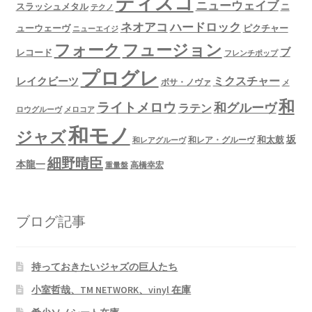
ディスコ
ニューウェイブ
スラッシュメタル
ニ
テクノ
ネオアコ
ハードロック
ューウェーヴ
ピクチャー
ニューエイジ
フュージョン
フォーク
ブ
レコード
フレンチポップ
プログレ
ミクスチャー
レイクビーツ
ボサ・ノヴァ
メ
和
ライトメロウ
和グルーヴ
ラテン
ロウグルーヴ
メロコア
和モノ
ジャズ
坂
和太鼓
和レア・グルーヴ
和レアグルーヴ
細野晴臣
本龍一
高橋幸宏
重量盤
ブログ記事
持っておきたいジャズの巨人たち
小室哲哉、TM NETWORK、vinyl 在庫