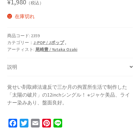
¥
1,980
（税込）
在庫切れ
商品コード:
2359
カテゴリー：
J-POP / Jポップ
,
アーティスト:
尾崎豊 / Yutaka Ozaki
説明
覚せい剤取締法違反で三か月の拘置所生活で制作した
「太陽の破片」の12inchシングル！ ※ジャケ美品、ライ
ナー染みあり、盤面良好。
F
T
E
P
L
a
w
m
i
i