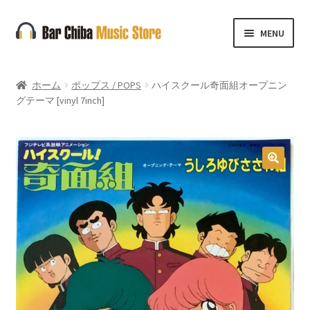
ナ
コ
MENU
ビ
ン
ゲ
テ
ー
ン
ホーム
ポップス / POPS
ハイスクール奇面組オープニン
シ
ツ
グテーマ [vinyl 7inch]
ョ
へ
ン
ス
へ
キ
ス
ッ
🔍
キ
プ
ッ
プ