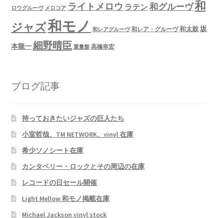
和
ライトメロウ
和グルーヴ
ラテン
ロウグルーヴ
メロコア
和モノ
ジャズ
坂
和太鼓
和レア・グルーヴ
和レアグルーヴ
細野晴臣
本龍一
高橋幸宏
重量盤
ブログ記事
持っておきたいジャズの巨人たち
小室哲哉、TM NETWORK、vinyl 在庫
希少ソノシート在庫
カンタベリー・ロックとその周辺の在庫
レコードの日セール開催
Light Mellow 和モノ掲載在庫
Michael Jackson vinyl stock