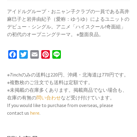
アイドルグループ・おニャン子クラブの一員である高井
麻巳子と岩井由紀子（愛称：ゆうゆ）によるユニットの
デビュー・シングル。アニメ「ハイスクール!奇面組」
の初代のオープニングテーマ。 ※盤面良品。
F
T
E
P
L
a
w
m
i
i
c
i
a
n
n
※7inchのみの送料は220円、沖縄・北海道は770円です。
e
t
i
t
e
※複数枚のご注文でも送料は定額です。
b
t
l
e
※未掲載の在庫多くあります。掲載商品でない場合も、
o
e
r
在庫の有無の
問い合わせ
など受け付けています。
If you would like to purchase from overseas, please
o
r
e
contact us
here
.
k
s
t