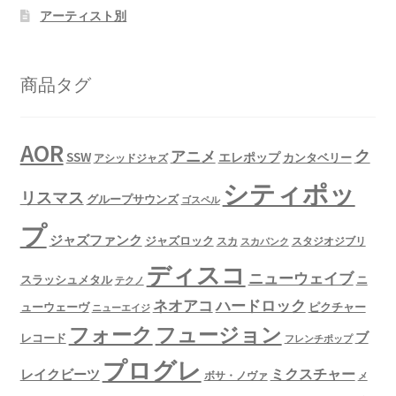
アーティスト別
商品タグ
AOR
ク
アニメ
SSW
エレポップ
カンタベリー
アシッドジャズ
シティポッ
リスマス
グループサウンズ
ゴスペル
プ
ジャズファンク
ジャズロック
スタジオジブリ
スカ
スカパンク
ディスコ
ニューウェイブ
スラッシュメタル
ニ
テクノ
ネオアコ
ハードロック
ューウェーヴ
ピクチャー
ニューエイジ
フュージョン
フォーク
ブ
レコード
フレンチポップ
プログレ
ミクスチャー
レイクビーツ
ボサ・ノヴァ
メ