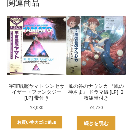
関連商品
宇宙戦艦ヤマト シンセサ
風の谷のナウシカ 『風の
イザー・ファンタジー
神さま』 ドラマ編 [LP] ２
[LP] 帯付き
枚組帯付き
¥
3,080
¥
4,730
お買い物カゴに追加
続きを読む