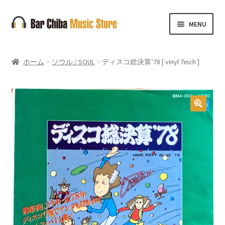
ナ
コ
MENU
ビ
ン
ゲ
テ
ー
ン
ホーム
ソウル / SOUL
ディスコ総決算’78 [ vinyl 7inch ]
シ
ツ
ョ
へ
ン
ス
へ
キ
🔍
ス
ッ
キ
プ
ッ
プ