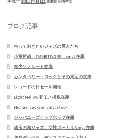
細野晴臣
本龍一
高橋幸宏
重量盤
ブログ記事
持っておきたいジャズの巨人たち
小室哲哉、TM NETWORK、vinyl 在庫
希少ソノシート在庫
カンタベリー・ロックとその周辺の在庫
レコードの日セール開催
Light Mellow 和モノ掲載在庫
Michael Jackson vinyl stock
ジャパニーズヒップホップ在庫
珠玉の和ジャズ、女性ボーカル Vinyl 在庫
和盤ダンクラ、ディスコ７inch 入荷！