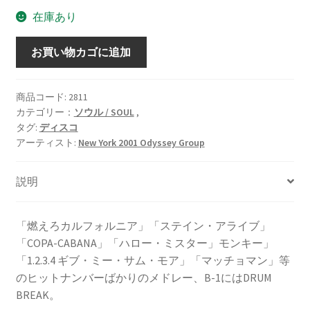
在庫あり
デ
お買い物カゴに追加
ィ
ス
コ
商品コード:
2811
カテゴリー：
ソウル / SOUL
,
総
タグ:
ディスコ
決
アーティスト:
New York 2001 Odyssey Group
算’78
[
説明
vinyl
7inch
]
「燃えろカルフォルニア」「ステイン・アライブ」
個
「COPA-CABANA」「ハロー・ミスター」モンキー」
「1.2.3.4 ギブ・ミー・サム・モア」「マッチョマン」等
のヒットナンバーばかりのメドレー、B-1にはDRUM
BREAK。