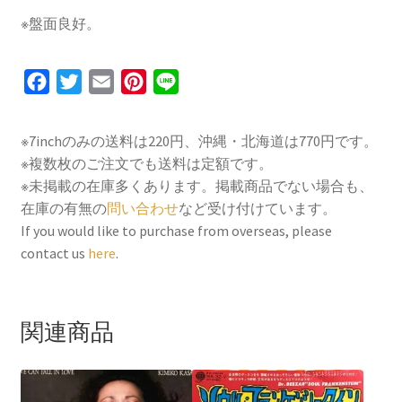
※盤面良好。
F
T
E
P
L
a
w
m
i
i
c
i
a
n
n
※7inchのみの送料は220円、沖縄・北海道は770円です。
e
t
i
t
e
※複数枚のご注文でも送料は定額です。
b
t
l
e
※未掲載の在庫多くあります。掲載商品でない場合も、
o
e
r
在庫の有無の
問い合わせ
など受け付けています。
If you would like to purchase from overseas, please
o
r
e
contact us
here
.
k
s
t
関連商品