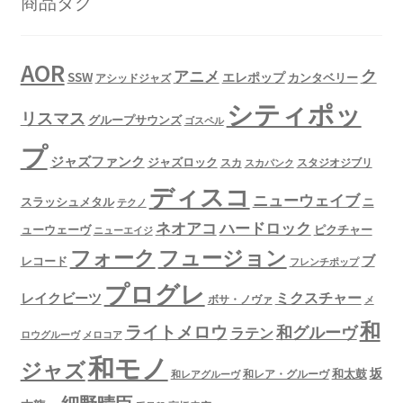
商品タグ
AOR
ク
アニメ
SSW
エレポップ
カンタベリー
アシッドジャズ
シティポッ
リスマス
グループサウンズ
ゴスペル
プ
ジャズファンク
ジャズロック
スタジオジブリ
スカ
スカパンク
ディスコ
ニューウェイブ
スラッシュメタル
ニ
テクノ
ネオアコ
ハードロック
ューウェーヴ
ピクチャー
ニューエイジ
フュージョン
フォーク
ブ
レコード
フレンチポップ
プログレ
ミクスチャー
レイクビーツ
ボサ・ノヴァ
メ
和
ライトメロウ
和グルーヴ
ラテン
ロウグルーヴ
メロコア
和モノ
ジャズ
坂
和太鼓
和レア・グルーヴ
和レアグルーヴ