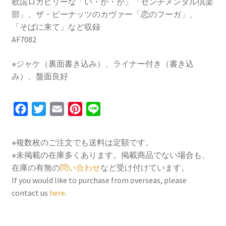
歌謡ロカビリーな「い・か・が」「センチメンタル倶楽
部」、ザ・ピーナッツのカヴァー「恋のフーガ」、
「そばに来て」など収録
AF7082
※ジャケ（裏面書き込み）、ライナー付き（書き込
み）、盤面良好
F
T
E
P
L
a
w
m
i
i
c
i
a
n
n
※複数枚のご注文でも送料は定額です。
e
t
i
t
e
※未掲載の在庫多くあります。掲載商品でない場合も、
b
t
l
e
在庫の有無の
問い合わせ
など受け付けています。
o
e
r
If you would like to purchase from overseas, please
contact us
here
.
o
r
e
k
s
t