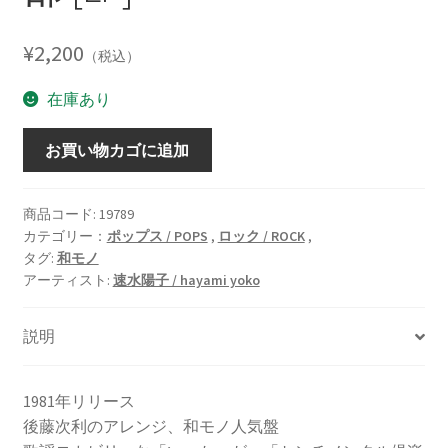
¥
2,200
（税込）
在庫あり
セ
お買い物カゴに追加
ン
チ
メ
商品コード:
19789
カテゴリー：
ポップス / POPS
,
ロック / ROCK
,
ン
タグ:
和モノ
タ
アーティスト:
速水陽子 / hayami yoko
ル
倶
説明
楽
部
[LP]
1981年リリース
個
後藤次利のアレンジ、和モノ人気盤