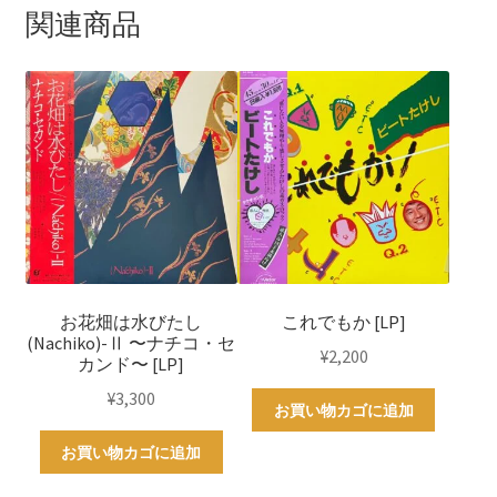
関連商品
お花畑は水びたし
これでもか [LP]
(Nachiko)-Ⅱ 〜ナチコ・セ
¥
2,200
カンド〜 [LP]
¥
3,300
お買い物カゴに追加
お買い物カゴに追加