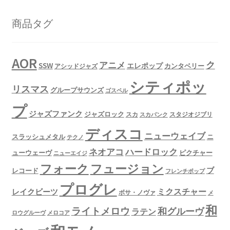
商品タグ
AOR
ク
アニメ
SSW
エレポップ
カンタベリー
アシッドジャズ
シティポッ
リスマス
グループサウンズ
ゴスペル
プ
ジャズファンク
ジャズロック
スタジオジブリ
スカ
スカパンク
ディスコ
ニューウェイブ
スラッシュメタル
ニ
テクノ
ネオアコ
ハードロック
ューウェーヴ
ピクチャー
ニューエイジ
フュージョン
フォーク
ブ
レコード
フレンチポップ
プログレ
ミクスチャー
レイクビーツ
ボサ・ノヴァ
メ
和
ライトメロウ
和グルーヴ
ラテン
ロウグルーヴ
メロコア