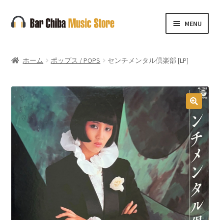
ナ
コ
MENU
ビ
ン
ゲ
テ
ー
ン
ホーム
ポップス / POPS
センチメンタル倶楽部 [LP]
シ
ツ
ョ
へ
ン
ス
へ
キ
🔍
ス
ッ
キ
プ
ッ
プ