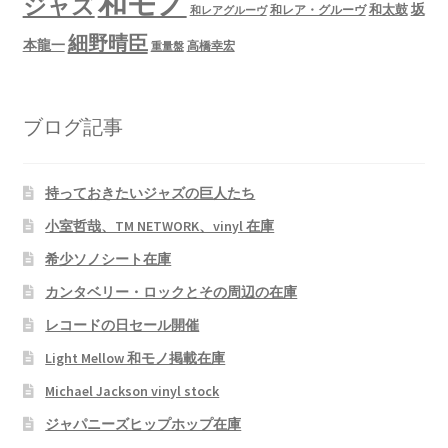
和モノ
ジャズ
坂
和太鼓
和レア・グルーヴ
和レアグルーヴ
細野晴臣
本龍一
高橋幸宏
重量盤
ブログ記事
持っておきたいジャズの巨人たち
小室哲哉、TM NETWORK、vinyl 在庫
希少ソノシート在庫
カンタベリー・ロックとその周辺の在庫
レコードの日セール開催
Light Mellow 和モノ掲載在庫
Michael Jackson vinyl stock
ジャパニーズヒップホップ在庫