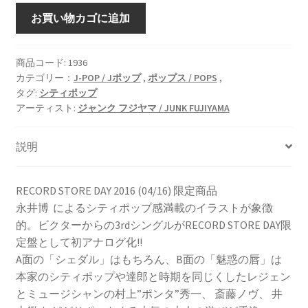
シ
お買い物カゴに追加
ェ
ダ
ル
商品コード:
1936
カテゴリー：
J-POP / Jポップ
,
ポップス / POPS
,
[vinyl
タグ:
シティポップ
7inch]
アーティスト:
ジャンク フジヤマ / JUNK FUJIYAMA
個
説明
RECORD STORE DAY 2016 (04/16) 限定商品
永井博 によるシティポップ感満載のイラストが象徴
的。ビクターからの3rdシングルがRECORD STORE DAY限
定盤として初アナログ化!!
A面の「シェダル」はもちろん、B面の「魅惑の唇」は
本家のシティポップや達郎と時期を同じくしたレジェン
とミュージシャンの村上”ポンタ”秀一、 斎藤ノヴ、 井