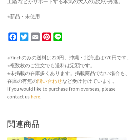
上鑑 などがサポートする本気の大人の遊びが秀逸。
※新品・未使用
F
T
E
P
L
a
w
m
i
i
c
i
a
n
n
※7inchのみの送料は220円、沖縄・北海道は770円です。
e
t
i
t
e
※複数枚のご注文でも送料は定額です。
b
t
l
e
※未掲載の在庫多くあります。掲載商品でない場合も、
o
e
r
在庫の有無の
問い合わせ
など受け付けています。
If you would like to purchase from overseas, please
o
r
e
contact us
here
.
k
s
t
関連商品