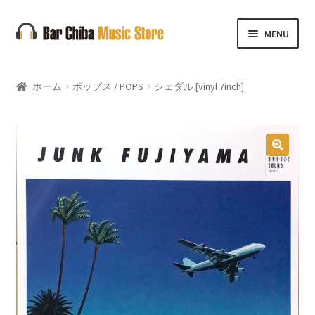
ナ
コ
MENU
ビ
ン
ゲ
テ
ー
ン
ホーム
ポップス / POPS
シェダル [vinyl 7inch]
シ
ツ
ョ
へ
ン
ス
へ
キ
🔍
ス
ッ
キ
プ
ッ
プ