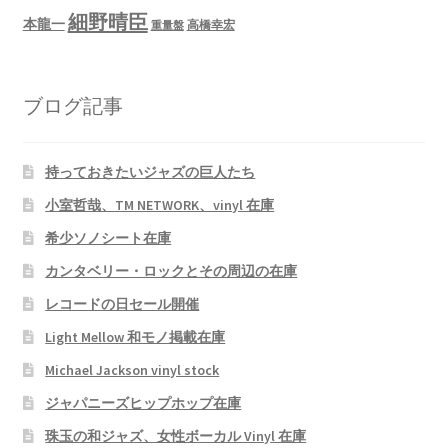
細野晴臣
本龍一
高橋幸宏
重量盤
ブログ記事
持っておきたいジャズの巨人たち
小室哲哉、TM NETWORK、vinyl 在庫
希少ソノシート在庫
カンタベリー・ロックとその周辺の在庫
レコードの日セール開催
Light Mellow 和モノ掲載在庫
Michael Jackson vinyl stock
ジャパニーズヒップホップ在庫
珠玉の和ジャズ、女性ボーカル Vinyl 在庫