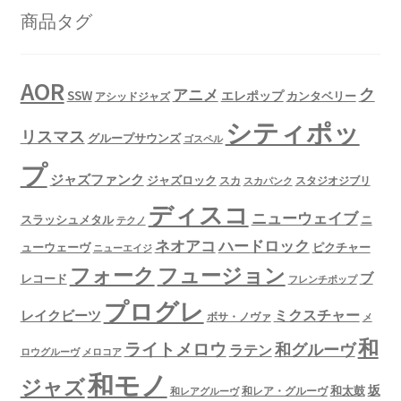
商品タグ
AOR
ク
アニメ
SSW
エレポップ
カンタベリー
アシッドジャズ
シティポッ
リスマス
グループサウンズ
ゴスペル
プ
ジャズファンク
ジャズロック
スタジオジブリ
スカ
スカパンク
ディスコ
ニューウェイブ
スラッシュメタル
ニ
テクノ
ネオアコ
ハードロック
ューウェーヴ
ピクチャー
ニューエイジ
フュージョン
フォーク
ブ
レコード
フレンチポップ
プログレ
ミクスチャー
レイクビーツ
ボサ・ノヴァ
メ
和
ライトメロウ
和グルーヴ
ラテン
ロウグルーヴ
メロコア
和モノ
ジャズ
坂
和太鼓
和レア・グルーヴ
和レアグルーヴ