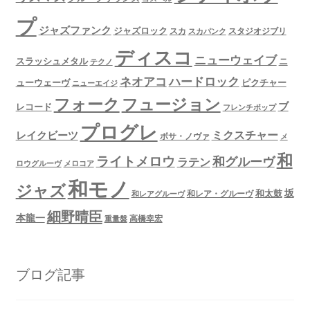
プ
ジャズファンク
ジャズロック
スタジオジブリ
スカ
スカパンク
ディスコ
ニューウェイブ
スラッシュメタル
ニ
テクノ
ネオアコ
ハードロック
ューウェーヴ
ピクチャー
ニューエイジ
フュージョン
フォーク
ブ
レコード
フレンチポップ
プログレ
ミクスチャー
レイクビーツ
ボサ・ノヴァ
メ
和
ライトメロウ
和グルーヴ
ラテン
ロウグルーヴ
メロコア
和モノ
ジャズ
坂
和太鼓
和レア・グルーヴ
和レアグルーヴ
細野晴臣
本龍一
高橋幸宏
重量盤
ブログ記事