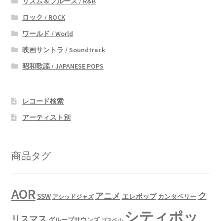
リズム＆ブルース / R&B
ロック / ROCK
ワールド / World
映画サントラ / Soundtrack
昭和歌謡 / JAPANESE POPS
レコード検索
アーティスト別
商品タグ
AOR
ク
アニメ
SSW
エレポップ
カンタベリー
アシッドジャズ
シティポッ
リスマス
グループサウンズ
ゴスペル