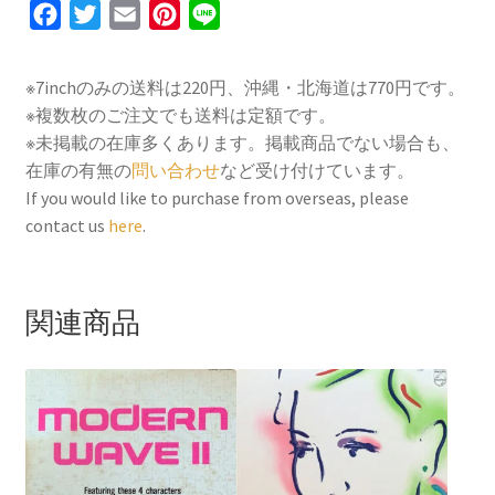
F
T
E
P
L
a
w
m
i
i
c
i
a
n
n
※7inchのみの送料は220円、沖縄・北海道は770円です。
e
t
i
t
e
※複数枚のご注文でも送料は定額です。
b
t
l
e
※未掲載の在庫多くあります。掲載商品でない場合も、
o
e
r
在庫の有無の
問い合わせ
など受け付けています。
If you would like to purchase from overseas, please
o
r
e
contact us
here
.
k
s
t
関連商品