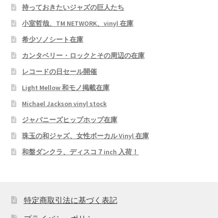
持っておきたいジャズの巨人たち
小室哲哉、TM NETWORK、vinyl 在庫
希少ソノシート在庫
カンタベリー・ロックとその周辺の在庫
レコードの日セール開催
Light Mellow 和モノ掲載在庫
Michael Jackson vinyl stock
ジャパニーズヒップホップ在庫
珠玉の和ジャズ、女性ボーカル Vinyl 在庫
和盤ダンクラ、ディスコ７inch 入荷！
特定商取引法に基づく表記