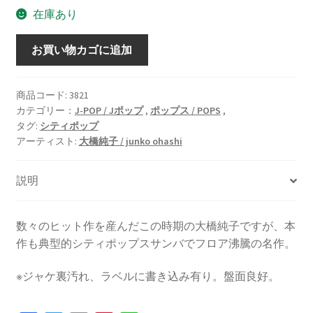
在庫あり
サ
お買い物カゴに追加
ン
バ・
ソ
商品コード:
3821
カテゴリー：
J-POP / Jポップ
,
ポップス / POPS
,
レ
タグ:
シティポップ
イ
アーティスト:
大橋純子 / junko ohashi
ユ
[vinyl
説明
7inch]
個
数々のヒット作を産んだこの時期の大橋純子ですが、本
作も典型的シティポップスサンバでフロア沸騰の名作。
※ジャケ裏汚れ、ラベルに書き込み有り。盤面良好。