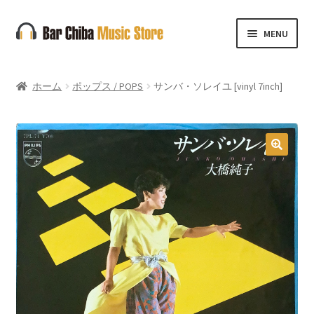
ナ
コ
MENU
ビ
ン
ゲ
テ
ー
ン
ホーム
ポップス / POPS
サンバ・ソレイユ [vinyl 7inch]
シ
ツ
ョ
へ
ン
ス
へ
キ
🔍
ス
ッ
キ
プ
ッ
プ