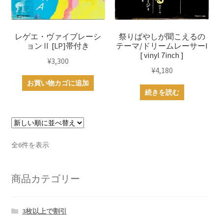
レゲエ・ヴァイブレーシ
祭りばやしが聞こえるの
ョンⅡ [LP]帯付き
テーマ/ドリームレーサーI
[ vinyl 7inch ]
¥
3,300
¥
4,180
お買い物カゴに追加
続きを読む
新
全6件を表示
し
い
商品カテゴリー
順
3枚以上で割引