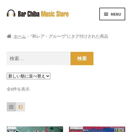
ナ
コ
MENU
ビ
ン
ゲ
テ
ー
ン
ホーム
“和レア・グルーヴ”にタグ付けされた商品
シ
ツ
ョ
へ
ン
ス
検
へ
キ
索:
ス
ッ
キ
プ
ッ
新
全6件を表示
プ
し
い
順