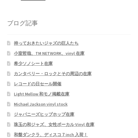
ブログ記事
持っておきたいジャズの巨人たち
小室哲哉、TM NETWORK、vinyl 在庫
希少ソノシート在庫
カンタベリー・ロックとその周辺の在庫
レコードの日セール開催
Light Mellow 和モノ掲載在庫
Michael Jackson vinyl stock
ジャパニーズヒップホップ在庫
珠玉の和ジャズ、女性ボーカル Vinyl 在庫
和盤ダンクラ、ディスコ７inch 入荷！