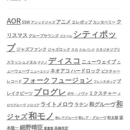
AOR
ク
アニメ
SSW
エレポップ
カンタベリー
アシッドジャズ
シティポッ
リスマス
グループサウンズ
ゴスペル
プ
ジャズファンク
ジャズロック
スタジオジブリ
スカ
スカパンク
ディスコ
ニューウェイブ
スラッシュメタル
ニ
テクノ
ネオアコ
ハードロック
ューウェーヴ
ピクチャー
ニューエイジ
フュージョン
フォーク
ブ
レコード
フレンチポップ
プログレ
ミクスチャー
レイクビーツ
ボサ・ノヴァ
メ
和
ライトメロウ
和グルーヴ
ラテン
ロウグルーヴ
メロコア
和モノ
ジャズ
坂
和太鼓
和レア・グルーヴ
和レアグルーヴ
細野晴臣
本龍一
高橋幸宏
重量盤