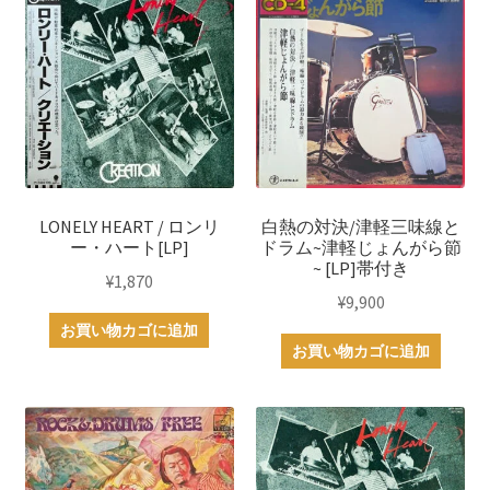
LONELY HEART / ロンリ
白熱の対決/津軽三味線と
ー・ハート[LP]
ドラム~津軽じょんがら節
~ [LP]帯付き
¥
1,870
¥
9,900
お買い物カゴに追加
お買い物カゴに追加