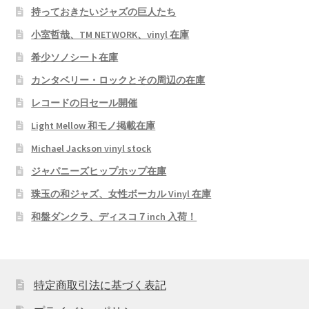
持っておきたいジャズの巨人たち
小室哲哉、TM NETWORK、vinyl 在庫
希少ソノシート在庫
カンタベリー・ロックとその周辺の在庫
レコードの日セール開催
Light Mellow 和モノ掲載在庫
Michael Jackson vinyl stock
ジャパニーズヒップホップ在庫
珠玉の和ジャズ、女性ボーカル Vinyl 在庫
和盤ダンクラ、ディスコ７inch 入荷！
特定商取引法に基づく表記