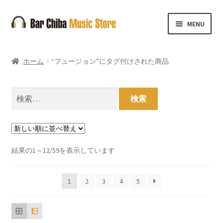
ナ
コ
MENU
ビ
ン
ゲ
テ
ー
ン
ホーム
“フュージョン”にタグ付けされた商品
シ
ツ
ョ
へ
ン
ス
検
へ
キ
索:
ス
ッ
キ
プ
ッ
新
結果の1～12/59を表示しています
プ
し
い
1
2
3
4
5
順