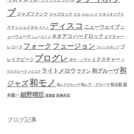
ゴスペル
プ
ジャズファンク
ジャズロック
スタジオジブリ
スカ
スカパンク
ディスコ
ニューウェイブ
スラッシュメタル
ニ
テクノ
ネオアコ
ハードロック
ューウェーヴ
ピクチャー
ニューエイジ
フュージョン
フォーク
ブ
レコード
フレンチポップ
プログレ
ミクスチャー
レイクビーツ
ボサ・ノヴァ
メ
和
ライトメロウ
和グルーヴ
ラテン
ロウグルーヴ
メロコア
和モノ
ジャズ
坂
和太鼓
和レア・グルーヴ
和レアグルーヴ
細野晴臣
本龍一
高橋幸宏
重量盤
ブログ記事