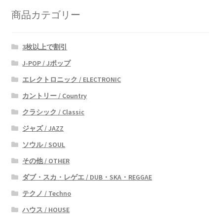
い
商品カテゴリー
順
3枚以上で割引
J-POP / Jポップ
エレクトロニック / ELECTRONIC
カントリー / Country
クラシック / Classic
ジャズ / JAZZ
ソウル / SOUL
その他 / OTHER
ダブ・スカ・レゲエ / DUB・SKA・REGGAE
テクノ / Techno
ハウス / HOUSE