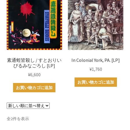
素通蛭皆殺し / すとおりい
In Colonial York, PA. [LP]
びるみなごろし [LP]
¥
1,760
¥
6,600
お買い物カゴに追加
お買い物カゴに追加
新
全2件を表示
し