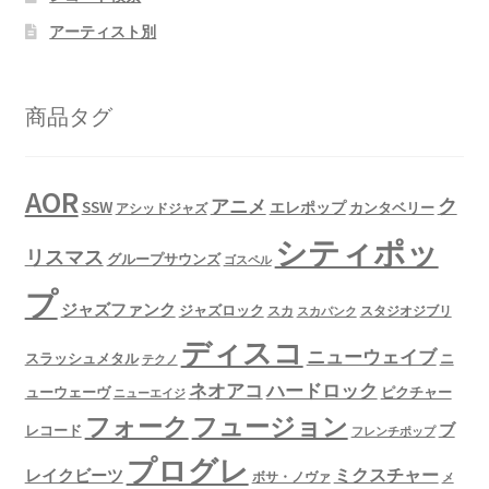
アーティスト別
商品タグ
AOR
ク
アニメ
SSW
エレポップ
カンタベリー
アシッドジャズ
シティポッ
リスマス
グループサウンズ
ゴスペル
プ
ジャズファンク
ジャズロック
スタジオジブリ
スカ
スカパンク
ディスコ
ニューウェイブ
スラッシュメタル
ニ
テクノ
ネオアコ
ハードロック
ューウェーヴ
ピクチャー
ニューエイジ
フュージョン
フォーク
ブ
レコード
フレンチポップ
プログレ
ミクスチャー
レイクビーツ
ボサ・ノヴァ
メ