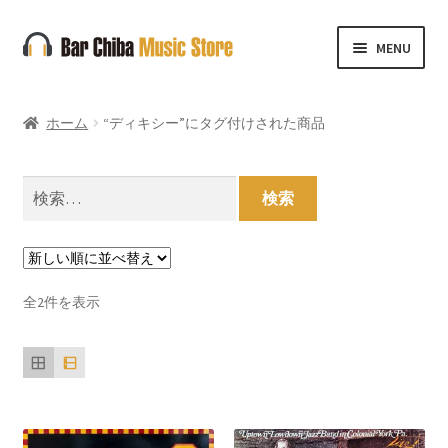
ナ
コ
MENU
ビ
ン
ゲ
テ
ー
ン
ホーム
“ディキシー”にタグ付けされた商品
シ
ツ
ョ
へ
ン
ス
検
へ
キ
索:
ス
ッ
キ
プ
ッ
新
全2件を表示
プ
し
い
順