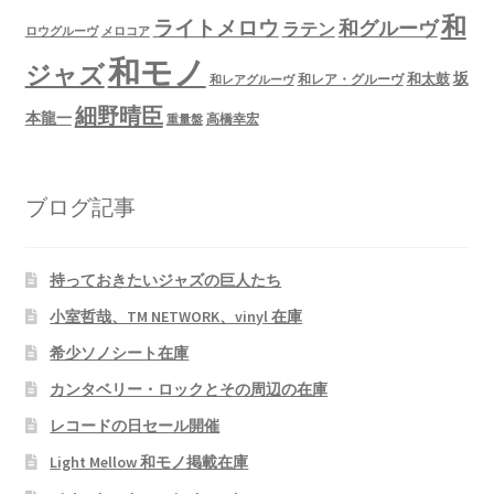
和
ライトメロウ
和グルーヴ
ラテン
ロウグルーヴ
メロコア
和モノ
ジャズ
坂
和太鼓
和レア・グルーヴ
和レアグルーヴ
細野晴臣
本龍一
高橋幸宏
重量盤
ブログ記事
持っておきたいジャズの巨人たち
小室哲哉、TM NETWORK、vinyl 在庫
希少ソノシート在庫
カンタベリー・ロックとその周辺の在庫
レコードの日セール開催
Light Mellow 和モノ掲載在庫