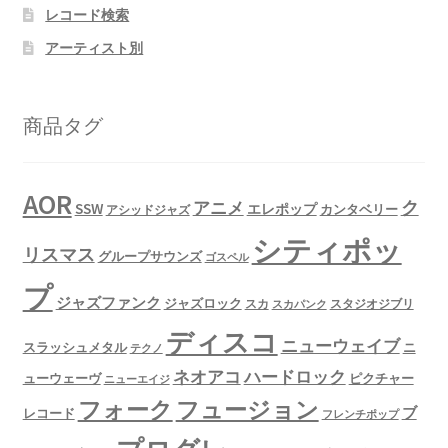
レコード検索
アーティスト別
商品タグ
AOR
ク
アニメ
SSW
エレポップ
カンタベリー
アシッドジャズ
シティポッ
リスマス
グループサウンズ
ゴスペル
プ
ジャズファンク
ジャズロック
スタジオジブリ
スカ
スカパンク
ディスコ
ニューウェイブ
スラッシュメタル
ニ
テクノ
ネオアコ
ハードロック
ューウェーヴ
ピクチャー
ニューエイジ
フュージョン
フォーク
ブ
レコード
フレンチポップ