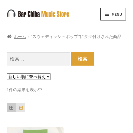
ナ
コ
MENU
ビ
ン
ゲ
テ
ー
ン
ホーム
“スウェディッシュポップ”にタグ付けされた商品
シ
ツ
ョ
へ
ン
ス
検
へ
キ
索:
ス
ッ
キ
プ
ッ
1件の結果を表示中
プ