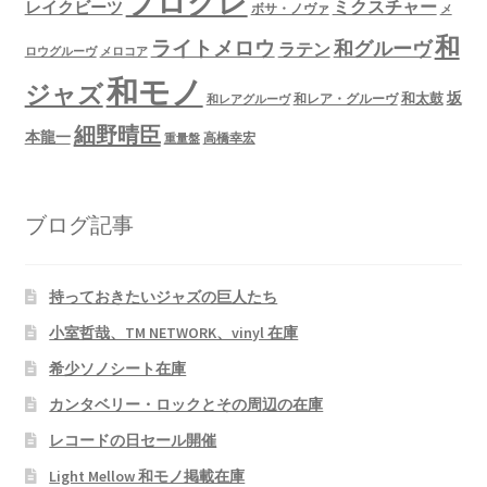
プログレ
ミクスチャー
レイクビーツ
ボサ・ノヴァ
メ
和
ライトメロウ
和グルーヴ
ラテン
ロウグルーヴ
メロコア
和モノ
ジャズ
坂
和太鼓
和レア・グルーヴ
和レアグルーヴ
細野晴臣
本龍一
高橋幸宏
重量盤
ブログ記事
持っておきたいジャズの巨人たち
小室哲哉、TM NETWORK、vinyl 在庫
希少ソノシート在庫
カンタベリー・ロックとその周辺の在庫
レコードの日セール開催
Light Mellow 和モノ掲載在庫