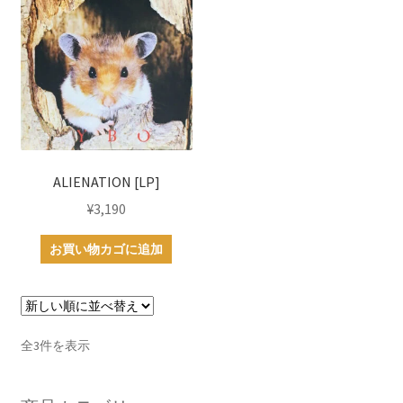
ALIENATION [LP]
¥
3,190
お買い物カゴに追加
新
全3件を表示
し
い