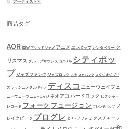
アーティスト別
商品タグ
AOR
ク
アニメ
SSW
エレポップ
カンタベリー
アシッドジャズ
シティポッ
リスマス
グループサウンズ
ゴスペル
プ
ジャズファンク
ジャズロック
スタジオジブリ
スカ
スカパンク
ディスコ
ニューウェイブ
スラッシュメタル
ニ
テクノ
ネオアコ
ハードロック
ューウェーヴ
ピクチャー
ニューエイジ
フュージョン
フォーク
ブ
レコード
フレンチポップ
プログレ
ミクスチャー
レイクビーツ
ボサ・ノヴァ
メ
和