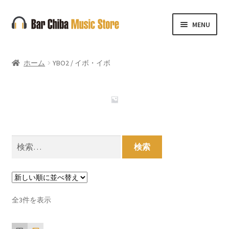
ナ
コ
MENU
ビ
ン
ゲ
テ
ー
ン
ホーム
YBO2 / イボ・イボ
シ
ツ
ョ
へ
ン
ス
へ
キ
ス
ッ
キ
プ
検
ッ
索:
プ
新
全3件を表示
し
い