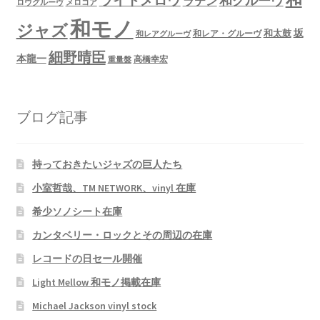
ライトメロウ
和グルーヴ
ラテン
ロウグルーヴ
メロコア
和モノ
ジャズ
坂
和太鼓
和レア・グルーヴ
和レアグルーヴ
細野晴臣
本龍一
高橋幸宏
重量盤
ブログ記事
持っておきたいジャズの巨人たち
小室哲哉、TM NETWORK、vinyl 在庫
希少ソノシート在庫
カンタベリー・ロックとその周辺の在庫
レコードの日セール開催
Light Mellow 和モノ掲載在庫
Michael Jackson vinyl stock