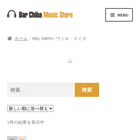
ナ
コ
MENU
ビ
ン
ゲ
テ
ー
ン
ホーム
WILL SMITH / ウィル・スミス
シ
ツ
ョ
へ
ン
ス
へ
キ
ス
ッ
キ
プ
検
ッ
索:
プ
1件の結果を表示中