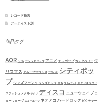
レコード検索
アーティスト別
商品タグ
AOR
ク
アニメ
SSW
エレポップ
カンタベリー
アシッドジャズ
シティポッ
リスマス
グループサウンズ
ゴスペル
プ
ジャズファンク
ジャズロック
スタジオジブリ
スカ
スカパンク
ディスコ
ニューウェイブ
スラッシュメタル
ニ
テクノ
ネオアコ
ハードロック
ューウェーヴ
ピクチャー
ニューエイジ