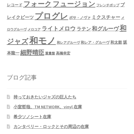
フュージョン
フォーク
ブ
レコード
フレンチポップ
プログレ
ミクスチャー
レイクビーツ
ボサ・ノヴァ
メ
和
ライトメロウ
和グルーヴ
ラテン
ロウグルーヴ
メロコア
和モノ
ジャズ
坂
和太鼓
和レア・グルーヴ
和レアグルーヴ
細野晴臣
本龍一
高橋幸宏
重量盤
ブログ記事
持っておきたいジャズの巨人たち
小室哲哉、TM NETWORK、vinyl 在庫
希少ソノシート在庫
カンタベリー・ロックとその周辺の在庫