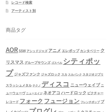
レコード検索
アーティスト別
商品タグ
AOR
ク
アニメ
SSW
エレポップ
カンタベリー
アシッドジャズ
シティポッ
リスマス
グループサウンズ
ゴスペル
プ
ジャズファンク
ジャズロック
スタジオジブリ
スカ
スカパンク
ディスコ
ニューウェイブ
スラッシュメタル
ニ
テクノ
ネオアコ
ハードロック
ューウェーヴ
ピクチャー
ニューエイジ
フュージョン
フォーク
ブ
レコード
フレンチポップ
プログレ