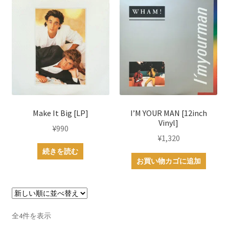
Make It Big [LP]
I’M YOUR MAN [12inch
Vinyl]
¥
990
¥
1,320
続きを読む
お買い物カゴに追加
新
全4件を表示
し