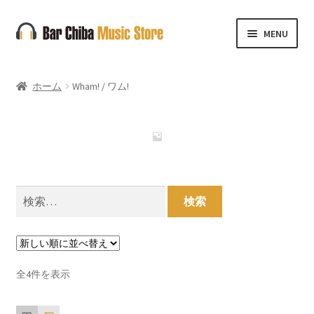
ナ
コ
MENU
ビ
ン
ゲ
テ
ー
ン
ホーム
Wham! / ワム!
シ
ツ
ョ
へ
ン
ス
へ
キ
ス
ッ
キ
プ
検
ッ
索:
プ
新
全4件を表示
し
い