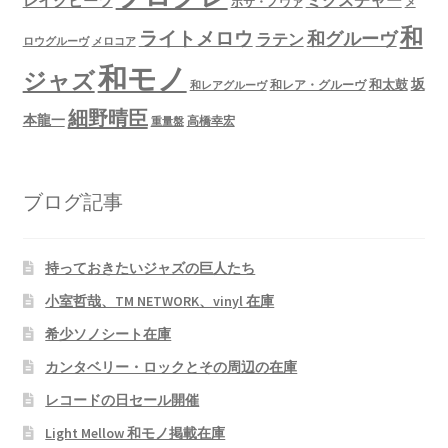
ミクスチャー
レイクビーツ
ボサ・ノヴァ
メ
和
ライトメロウ
和グルーヴ
ラテン
ロウグルーヴ
メロコア
和モノ
ジャズ
坂
和太鼓
和レア・グルーヴ
和レアグルーヴ
細野晴臣
本龍一
高橋幸宏
重量盤
ブログ記事
持っておきたいジャズの巨人たち
小室哲哉、TM NETWORK、vinyl 在庫
希少ソノシート在庫
カンタベリー・ロックとその周辺の在庫
レコードの日セール開催
Light Mellow 和モノ掲載在庫