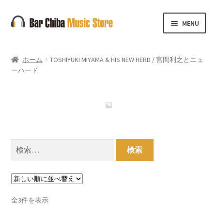
ナ
コ
MENU
ビ
ン
ゲ
テ
ー
ン
ホーム
TOSHIYUKI MIYAMA & HIS NEW HERD / 宮間利之とニュ
シ
ツ
ーハード
ョ
へ
ン
ス
へ
キ
ス
ッ
キ
プ
ッ
検
プ
索:
新
全3件を表示
し