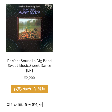
Perfect Sound In Big Band
Sweet Music Sweet Dance
[LP]
¥
2,200
お買い物カゴに追加