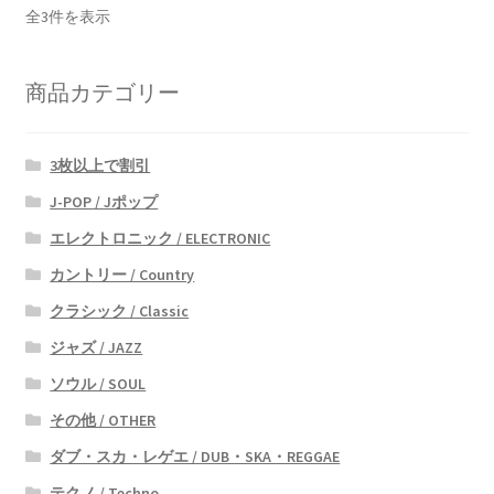
新
全3件を表示
し
い
商品カテゴリー
順
3枚以上で割引
J-POP / Jポップ
エレクトロニック / ELECTRONIC
カントリー / Country
クラシック / Classic
ジャズ / JAZZ
ソウル / SOUL
その他 / OTHER
ダブ・スカ・レゲエ / DUB・SKA・REGGAE
テクノ / Techno