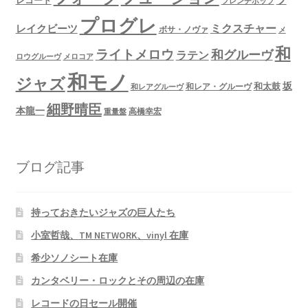
レコード
フレンチポップ
プログレ
ミクスチャー
レイクビーツ
ボサ・ノヴァ
メ
和
ライトメロウ
和グルーヴ
ラテン
ロウグルーヴ
メロコア
和モノ
ジャズ
坂
和太鼓
和レア・グルーヴ
和レアグルーヴ
細野晴臣
本龍一
高橋幸宏
重量盤
ブログ記事
持っておきたいジャズの巨人たち
小室哲哉、TM NETWORK、vinyl 在庫
希少ソノシート在庫
カンタベリー・ロックとその周辺の在庫
レコードの日セール開催