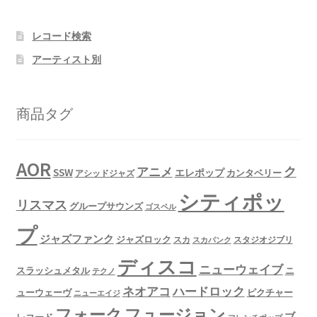
レコード検索
アーティスト別
商品タグ
AOR
ク
アニメ
SSW
エレポップ
カンタベリー
アシッドジャズ
シティポッ
リスマス
グループサウンズ
ゴスペル
プ
ジャズファンク
ジャズロック
スタジオジブリ
スカ
スカパンク
ディスコ
ニューウェイブ
スラッシュメタル
ニ
テクノ
ネオアコ
ハードロック
ューウェーヴ
ピクチャー
ニューエイジ
フュージョン
フォーク
ブ