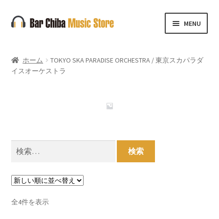
ナ
コ
MENU
ビ
ン
ゲ
テ
ー
ン
ホーム
TOKYO SKA PARADISE ORCHESTRA / 東京スカパラダ
シ
ツ
イスオーケストラ
ョ
へ
ン
ス
へ
キ
ス
ッ
キ
プ
ッ
検
プ
索:
新
全4件を表示
し