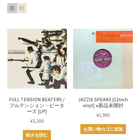
い
順
FULL TENSION BEATERS /
JAZZIE SPEAKS [12inch
フルテンション・ビータ
vinyl] ※新品未開封
ーズ [LP]
¥
1,980
¥
3,300
お買い物カゴに追加
続きを読む