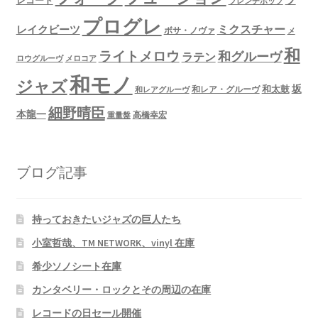
レコード
フレンチポップ
プログレ
ミクスチャー
レイクビーツ
ボサ・ノヴァ
メ
和
ライトメロウ
和グルーヴ
ラテン
ロウグルーヴ
メロコア
和モノ
ジャズ
坂
和太鼓
和レア・グルーヴ
和レアグルーヴ
細野晴臣
本龍一
高橋幸宏
重量盤
ブログ記事
持っておきたいジャズの巨人たち
小室哲哉、TM NETWORK、vinyl 在庫
希少ソノシート在庫
カンタベリー・ロックとその周辺の在庫
レコードの日セール開催