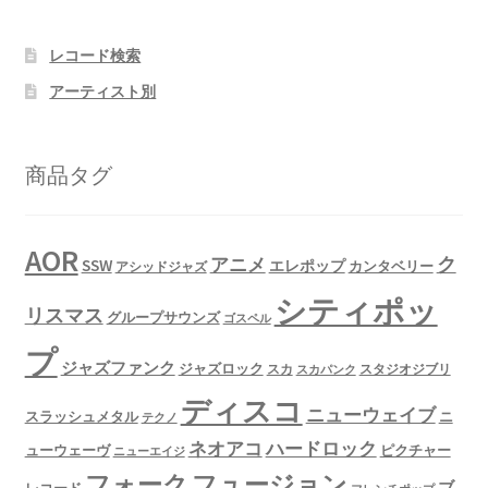
レコード検索
アーティスト別
商品タグ
AOR
ク
アニメ
SSW
エレポップ
カンタベリー
アシッドジャズ
シティポッ
リスマス
グループサウンズ
ゴスペル
プ
ジャズファンク
ジャズロック
スタジオジブリ
スカ
スカパンク
ディスコ
ニューウェイブ
スラッシュメタル
ニ
テクノ
ネオアコ
ハードロック
ューウェーヴ
ピクチャー
ニューエイジ
フュージョン
フォーク
ブ