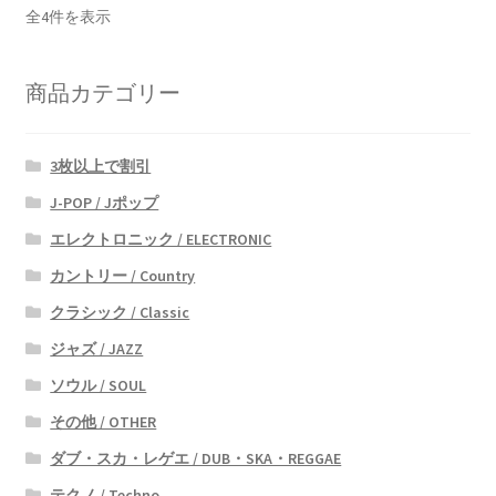
新
全4件を表示
し
い
商品カテゴリー
順
3枚以上で割引
J-POP / Jポップ
エレクトロニック / ELECTRONIC
カントリー / Country
クラシック / Classic
ジャズ / JAZZ
ソウル / SOUL
その他 / OTHER
ダブ・スカ・レゲエ / DUB・SKA・REGGAE
テクノ / Techno