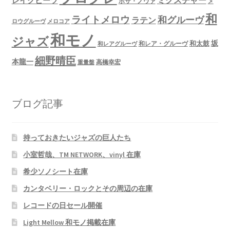
ミクスチャー
レイクビーツ
ボサ・ノヴァ
メ
和
ライトメロウ
和グルーヴ
ラテン
ロウグルーヴ
メロコア
和モノ
ジャズ
坂
和太鼓
和レア・グルーヴ
和レアグルーヴ
細野晴臣
本龍一
高橋幸宏
重量盤
ブログ記事
持っておきたいジャズの巨人たち
小室哲哉、TM NETWORK、vinyl 在庫
希少ソノシート在庫
カンタベリー・ロックとその周辺の在庫
レコードの日セール開催
Light Mellow 和モノ掲載在庫