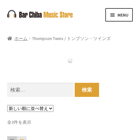
ナ
コ
MENU
ビ
ン
ゲ
テ
ー
ン
ホーム
Thompson Twins / トンプソン・ツインズ
シ
ツ
ョ
へ
ン
ス
へ
キ
ス
ッ
キ
プ
検
ッ
索:
プ
新
全3件を表示
し
い