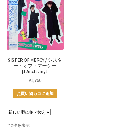
SISTER OF MERCY / シスタ
ー・オブ・マーシー
[12inch vinyl]
¥
1,760
お買い物カゴに追加
新
全3件を表示
し