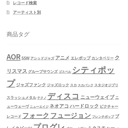
レコード検索
アーティスト別
商品タグ
AOR
ク
アニメ
SSW
エレポップ
カンタベリー
アシッドジャズ
シティポッ
リスマス
グループサウンズ
ゴスペル
プ
ジャズファンク
ジャズロック
スタジオジブリ
スカ
スカパンク
ディスコ
ニューウェイブ
スラッシュメタル
ニ
テクノ
ネオアコ
ハードロック
ューウェーヴ
ピクチャー
ニューエイジ
フュージョン
フォーク
ブ
レコード
フレンチポップ
プログレ