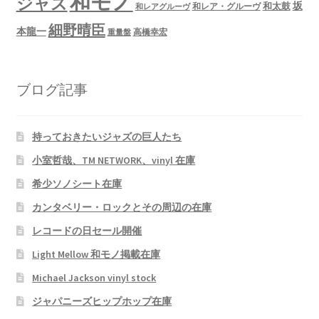
和モノ
ジャズ
坂
和太鼓
和レア・グルーヴ
和レアグルーヴ
細野晴臣
本龍一
高橋幸宏
重量盤
ブログ記事
持っておきたいジャズの巨人たち
小室哲哉、TM NETWORK、vinyl 在庫
希少ソノシート在庫
カンタベリー・ロックとその周辺の在庫
レコードの日セール開催
Light Mellow 和モノ掲載在庫
Michael Jackson vinyl stock
ジャパニーズヒップホップ在庫