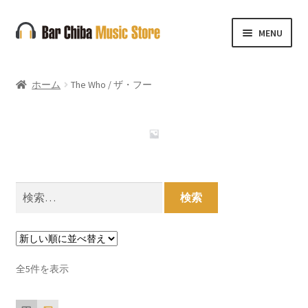
ナ
コ
MENU
ビ
ン
ゲ
テ
ー
ン
ホーム
The Who / ザ・フー
シ
ツ
ョ
へ
ン
ス
へ
キ
ス
ッ
キ
プ
検
ッ
索:
プ
新
全5件を表示
し
い