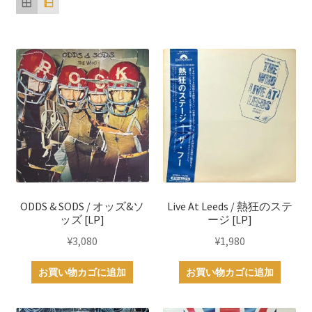
順
ODDS & SODS / オッズ&ソ
Live At Leeds / 熱狂のステ
ッズ [LP]
ージ [LP]
¥
3,080
¥
1,980
お買い物カゴに追加
お買い物カゴに追加