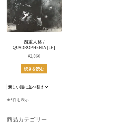
四重人格 /
QUADROPHENIA [LP]
¥
2,860
続きを読む
新
全5件を表示
し
い
商品カテゴリー
順