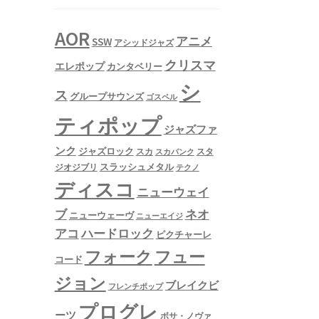
AOR
アニメ
SSW
アシッドジャズ
クリスマ
エレポップ
カンタベリー
シ
ス
グループサウンズ
ゴスペル
ティポップ
ジャズファ
ンク
ジャズロック
スタ
スカ
スカパンク
スラッシュメタル
ジオジブリ
テクノ
ディスコ
ニューウェイ
ネオ
ブ
ニューウェーヴ
ニューエイジ
アコ
ハードロック
ピクチャーレ
フュー
フォーク
コード
ジョン
ブレイクビ
フレンチポップ
プログレ
ーツ
ボサ・ノヴァ