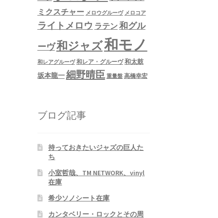
ミクスチャー
メロウグルーヴ
メロコア
ライトメロウ
和グル
ラテン
和モノ
和ジャズ
ーヴ
和太鼓
和レア・グルーヴ
和レアグルーヴ
細野晴臣
坂本龍一
高橋幸宏
重量盤
ブログ記事
持っておきたいジャズの巨人た
ち
小室哲哉、TM NETWORK、vinyl
在庫
希少ソノシート在庫
カンタベリー・ロックとその周