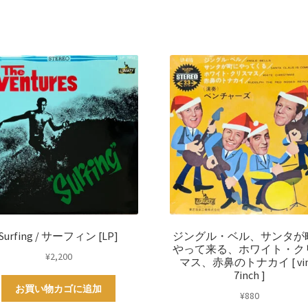
Surfing / サーフィン [LP]
ジングル・ベル、サンタが
やって来る、ホワイト・ク
¥
2,200
マス、赤鼻のトナカイ [ vin
7inch ]
お買い物カゴに追加
¥
880