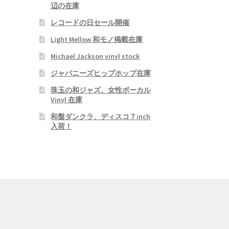
辺の在庫
レコードの日セール開催
Light Mellow 和モノ掲載在庫
Michael Jackson vinyl stock
ジャパニーズヒップホップ在庫
珠玉の和ジャズ、女性ボーカル
Vinyl 在庫
和盤ダンクラ、ディスコ７inch
入荷！