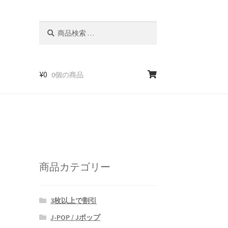
検
検
索
索
対
象:
¥
0
0個の商品
商品カテゴリー
3枚以上で割引
J-POP / Jポップ