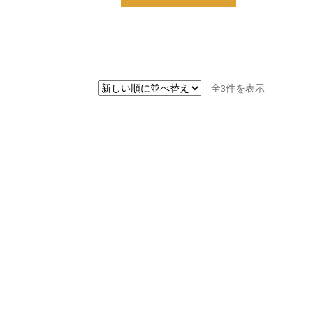
新
全3件を表示
し
い
順