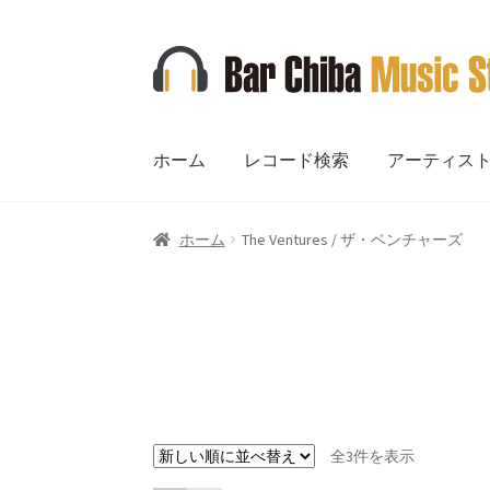
ナ
コ
ビ
ン
ゲ
テ
ー
ン
ホーム
レコード検索
アーティス
シ
ツ
ョ
へ
ン
ス
ホーム
The Ventures / ザ・ベンチャーズ
へ
キ
ス
ッ
キ
プ
ッ
プ
新
全3件を表示
し