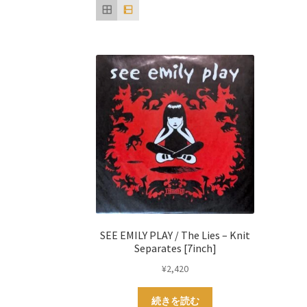
SEE EMILY PLAY / The Lies – Knit
Separates [7inch]
¥
2,420
続きを読む