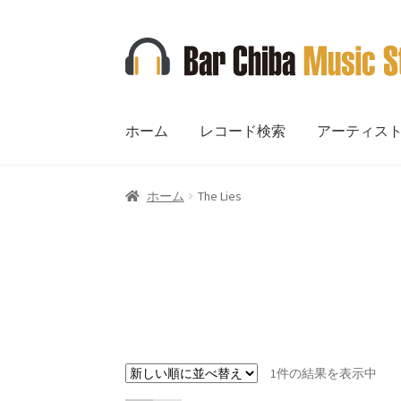
ナ
コ
ビ
ン
ゲ
テ
ー
ン
ホーム
レコード検索
アーティス
シ
ツ
ョ
へ
ン
ス
ホーム
The Lies
へ
キ
ス
ッ
キ
プ
ッ
プ
1件の結果を表示中