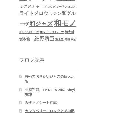
ミクスチャー
メロウグルーヴ
メロコア
ライトメロウ
和グル
ラテン
和モノ
和ジャズ
ーヴ
和太鼓
和レア・グルーヴ
和レアグルーヴ
細野晴臣
坂本龍一
高橋幸宏
重量盤
ブログ記事
持っておきたいジャズの巨人た
ち
小室哲哉、TM NETWORK、vinyl
在庫
希少ソノシート在庫
カンタベリー・ロックとその周