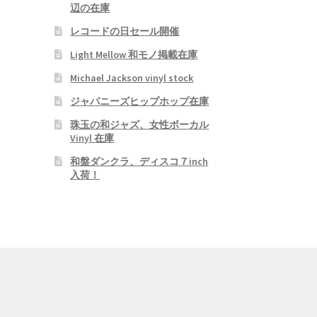
辺の在庫
レコードの日セール開催
Light Mellow 和モノ掲載在庫
Michael Jackson vinyl stock
ジャパニーズヒップホップ在庫
珠玉の和ジャズ、女性ボーカル
Vinyl 在庫
和盤ダンクラ、ディスコ７inch
入荷！