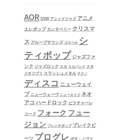
AOR
アニメ
SSW
アシッドジャズ
クリスマ
エレポップ
カンタベリー
シ
ス
グループサウンズ
ゴスペル
ティポップ
ジャズファ
ンク
ジャズロック
スタ
スカ
スカパンク
スラッシュメタル
ジオジブリ
テクノ
ディスコ
ニューウェイ
ネオ
ブ
ニューウェーヴ
ニューエイジ
アコ
ハードロック
ピクチャーレ
フュー
フォーク
コード
ジョン
ブレイクビ
フレンチポップ
プログレ
ーツ
ボサ・ノヴァ