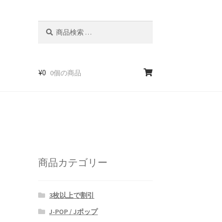
検
検
索
索
対
象:
¥
0
0個の商品
商品カテゴリー
3枚以上で割引
J-POP / Jポップ