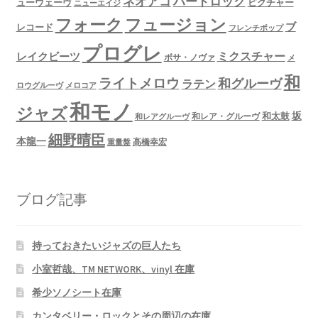
ネオアコ
ハードロック
ューウェーヴ
ピクチャー
ニューエイジ
フュージョン
フォーク
ブ
レコード
フレンチポップ
プログレ
ミクスチャー
レイクビーツ
ボサ・ノヴァ
メ
和
ライトメロウ
和グルーヴ
ラテン
ロウグルーヴ
メロコア
和モノ
ジャズ
坂
和太鼓
和レア・グルーヴ
和レアグルーヴ
細野晴臣
本龍一
高橋幸宏
重量盤
ブログ記事
持っておきたいジャズの巨人たち
小室哲哉、TM NETWORK、vinyl 在庫
希少ソノシート在庫
カンタベリー・ロックとその周辺の在庫