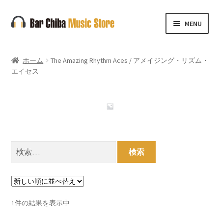
ナ
コ
MENU
ビ
ン
ゲ
テ
ー
ン
ホーム
The Amazing Rhythm Aces / アメイジング・リズム・
シ
ツ
エイセス
ョ
へ
ン
ス
へ
キ
ス
ッ
キ
プ
ッ
検
プ
索:
1件の結果を表示中