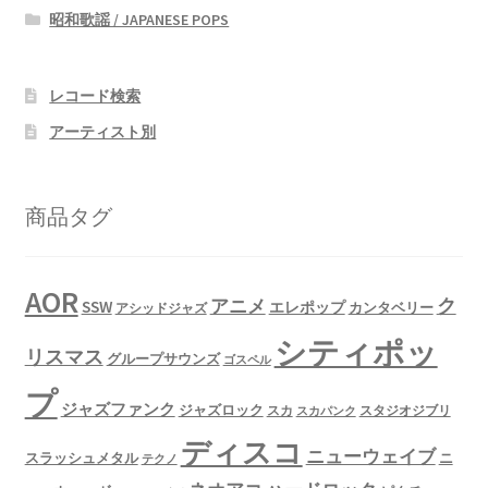
昭和歌謡 / JAPANESE POPS
レコード検索
アーティスト別
商品タグ
AOR
ク
アニメ
SSW
エレポップ
カンタベリー
アシッドジャズ
シティポッ
リスマス
グループサウンズ
ゴスペル
プ
ジャズファンク
ジャズロック
スタジオジブリ
スカ
スカパンク
ディスコ
ニューウェイブ
スラッシュメタル
ニ
テクノ