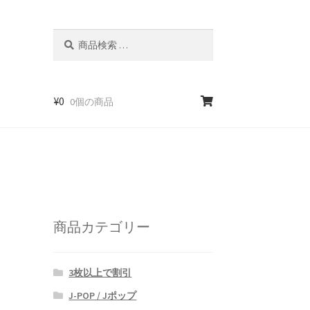
検
検
索
索
対
象:
¥
0
0個の商品
商品カテゴリー
3枚以上で割引
J-POP / Jポップ