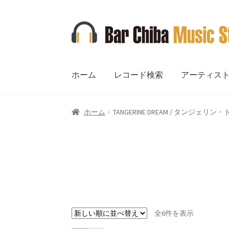
ナ
コ
ビ
ン
ゲ
テ
ー
ン
ホーム
レコード検索
アーティス
シ
ツ
ョ
へ
ン
ス
ホーム
TANGERINE DREAM / タンジェリン
へ
キ
ス
ッ
キ
プ
ッ
プ
新
全6件を表示
し