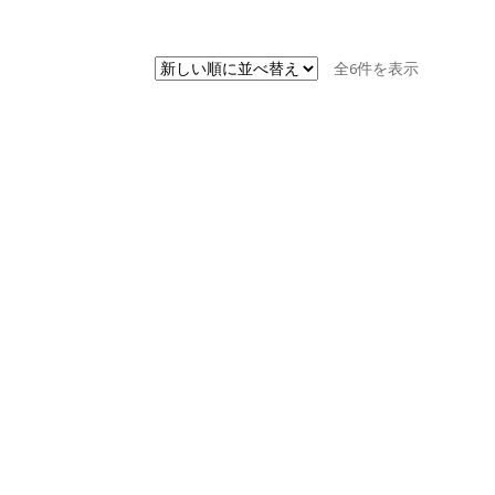
新
全6件を表示
し
い
順