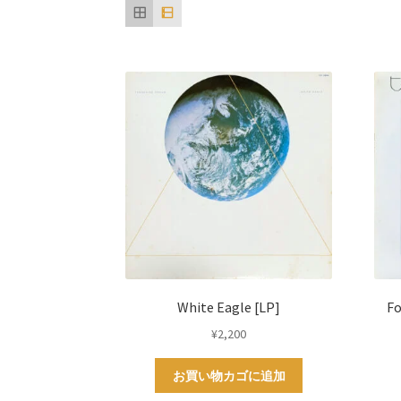
い
順
White Eagle [LP]
F
¥
2,200
お買い物カゴに追加