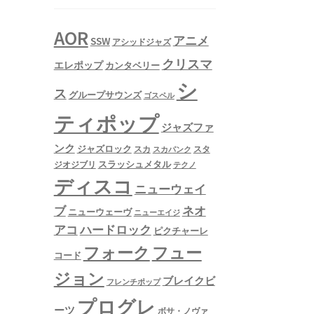
AOR
アニメ
SSW
アシッドジャズ
クリスマ
エレポップ
カンタベリー
シ
ス
グループサウンズ
ゴスペル
ティポップ
ジャズファ
ンク
ジャズロック
スタ
スカ
スカパンク
スラッシュメタル
ジオジブリ
テクノ
ディスコ
ニューウェイ
ネオ
ブ
ニューウェーヴ
ニューエイジ
アコ
ハードロック
ピクチャーレ
フュー
フォーク
コード
ジョン
ブレイクビ
フレンチポップ
プログレ
ーツ
ボサ・ノヴァ