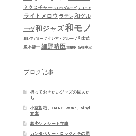
ミクスチャー
メロウグルーヴ
メロコア
ライトメロウ
和グル
ラテン
和モノ
和ジャズ
ーヴ
和太鼓
和レア・グルーヴ
和レアグルーヴ
細野晴臣
坂本龍一
高橋幸宏
重量盤
ブログ記事
持っておきたいジャズの巨人た
ち
小室哲哉、TM NETWORK、vinyl
在庫
希少ソノシート在庫
カンタベリー・ロックとその周