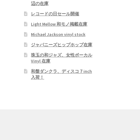
辺の在庫
レコードの日セール開催
Light Mellow 和モノ掲載在庫
Michael Jackson vinyl stock
ジャパニーズヒップホップ在庫
珠玉の和ジャズ、女性ボーカル
Vinyl 在庫
和盤ダンクラ、ディスコ７inch
入荷！