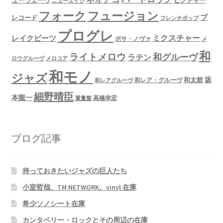
ニューエイジ
フュージョン
フォーク
ブ
レコード
フレンチポップ
プログレ
ミクスチャー
レイクビーツ
ボサ・ノヴァ
メ
和
ライトメロウ
和グルーヴ
ラテン
ロウグルーヴ
メロコア
和モノ
ジャズ
坂
和太鼓
和レア・グルーヴ
和レアグルーヴ
細野晴臣
本龍一
高橋幸宏
重量盤
ブログ記事
持っておきたいジャズの巨人たち
小室哲哉、TM NETWORK、vinyl 在庫
希少ソノシート在庫
カンタベリー・ロックとその周辺の在庫