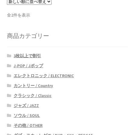
新
全2件を表示
し
い
商品カテゴリー
順
3枚以上で割引
J-POP / Jポップ
エレクトロニック / ELECTRONIC
カントリー / Country
クラシック / Classic
ジャズ / JAZZ
ソウル / SOUL
その他 / OTHER