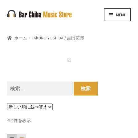
ナ
コ
MENU
ビ
ン
ゲ
テ
ー
ン
ホーム
TAKURO YOSHIDA / 吉田拓郎
シ
ツ
ョ
へ
ン
ス
へ
キ
ス
ッ
キ
プ
検
ッ
索:
プ
新
全2件を表示
し
い