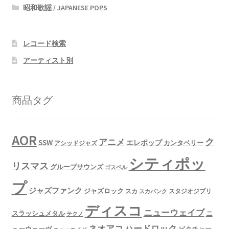
昭和歌謡 / JAPANESE POPS
レコード検索
アーティスト別
商品タグ
AOR
ク
アニメ
SSW
エレポップ
カンタベリー
アシッドジャズ
シティポッ
リスマス
グループサウンズ
ゴスペル
プ
ジャズファンク
ジャズロック
スタジオジブリ
スカ
スカパンク
ディスコ
ニューウェイブ
スラッシュメタル
ニ
テクノ
ネオアコ
ハードロック
ューウェーヴ
ピクチャー