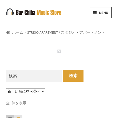
ナ
コ
MENU
ビ
ン
ゲ
テ
ー
ン
ホーム
STUDIO APARTMENT / スタジオ・アパートメント
シ
ツ
ョ
へ
ン
ス
へ
キ
ス
ッ
キ
プ
検
ッ
索:
プ
新
全5件を表示
し
い