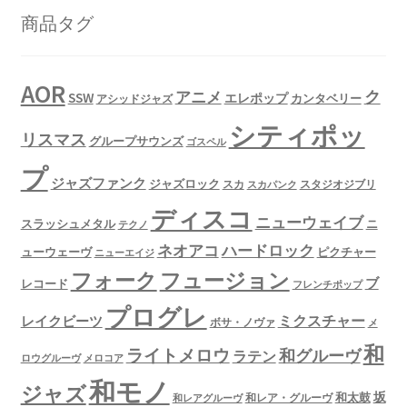
商品タグ
AOR
ク
アニメ
SSW
エレポップ
カンタベリー
アシッドジャズ
シティポッ
リスマス
グループサウンズ
ゴスペル
プ
ジャズファンク
ジャズロック
スタジオジブリ
スカ
スカパンク
ディスコ
ニューウェイブ
スラッシュメタル
ニ
テクノ
ネオアコ
ハードロック
ューウェーヴ
ピクチャー
ニューエイジ
フュージョン
フォーク
ブ
レコード
フレンチポップ
プログレ
ミクスチャー
レイクビーツ
ボサ・ノヴァ
メ
和
ライトメロウ
和グルーヴ
ラテン
ロウグルーヴ
メロコア
和モノ
ジャズ
坂
和太鼓
和レア・グルーヴ
和レアグルーヴ