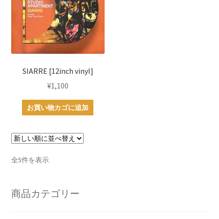
SIARRE [12inch vinyl]
¥
1,100
お買い物カゴに追加
新
全5件を表示
し
い
商品カテゴリー
順