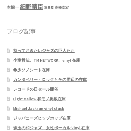
細野晴臣
本龍一
高橋幸宏
重量盤
ブログ記事
持っておきたいジャズの巨人たち
小室哲哉、TM NETWORK、vinyl 在庫
希少ソノシート在庫
カンタベリー・ロックとその周辺の在庫
レコードの日セール開催
Light Mellow 和モノ掲載在庫
Michael Jackson vinyl stock
ジャパニーズヒップホップ在庫
珠玉の和ジャズ、女性ボーカル Vinyl 在庫