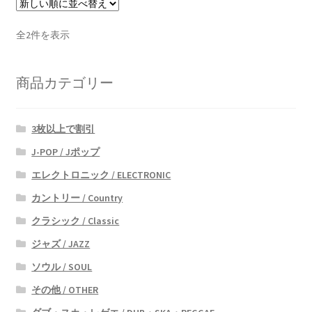
新
全2件を表示
し
い
商品カテゴリー
順
3枚以上で割引
J-POP / Jポップ
エレクトロニック / ELECTRONIC
カントリー / Country
クラシック / Classic
ジャズ / JAZZ
ソウル / SOUL
その他 / OTHER