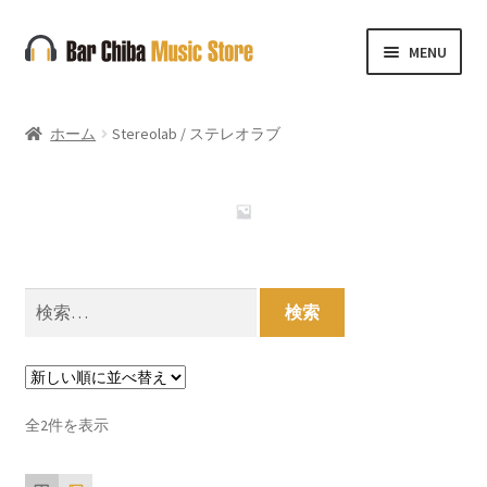
ナ
コ
MENU
ビ
ン
ゲ
テ
ー
ン
ホーム
Stereolab / ステレオラブ
シ
ツ
ョ
へ
ン
ス
へ
キ
ス
ッ
キ
プ
検
ッ
索:
プ
新
全2件を表示
し
い