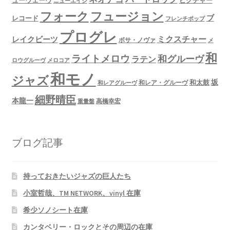
ニューエイジ
フュージョン
フォーク
ブ
レコード
フレンチポップ
プログレ
ミクスチャー
レイクビーツ
ボサ・ノヴァ
メ
和
ライトメロウ
和グルーヴ
ラテン
ロウグルーヴ
メロコア
和モノ
ジャズ
坂
和太鼓
和レア・グルーヴ
和レアグルーヴ
細野晴臣
本龍一
高橋幸宏
重量盤
ブログ記事
持っておきたいジャズの巨人たち
小室哲哉、TM NETWORK、vinyl 在庫
希少ソノシート在庫
カンタベリー・ロックとその周辺の在庫