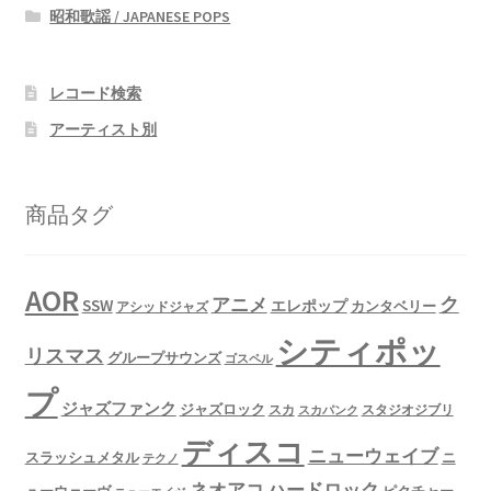
昭和歌謡 / JAPANESE POPS
レコード検索
アーティスト別
商品タグ
AOR
ク
アニメ
SSW
エレポップ
カンタベリー
アシッドジャズ
シティポッ
リスマス
グループサウンズ
ゴスペル
プ
ジャズファンク
ジャズロック
スタジオジブリ
スカ
スカパンク
ディスコ
ニューウェイブ
スラッシュメタル
ニ
テクノ
ネオアコ
ハードロック
ューウェーヴ
ピクチャー