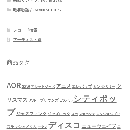
映画サントラ / Soundtrack
昭和歌謡 / JAPANESE POPS
レコード検索
アーティスト別
商品タグ
AOR
ク
アニメ
SSW
エレポップ
カンタベリー
アシッドジャズ
シティポッ
リスマス
グループサウンズ
ゴスペル
プ
ジャズファンク
ジャズロック
スタジオジブリ
スカ
スカパンク
ディスコ
ニューウェイブ
スラッシュメタル
ニ
テクノ