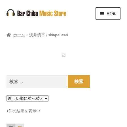
ナ
コ
MENU
ビ
ン
ゲ
テ
ー
ン
ホーム
浅井慎平 / shinpei asai
シ
ツ
ョ
へ
ン
ス
へ
キ
ス
ッ
キ
プ
検
ッ
索:
プ
1件の結果を表示中