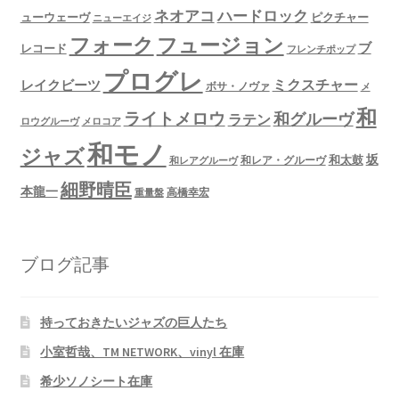
ネオアコ
ハードロック
ューウェーヴ
ピクチャー
ニューエイジ
フュージョン
フォーク
ブ
レコード
フレンチポップ
プログレ
ミクスチャー
レイクビーツ
ボサ・ノヴァ
メ
和
ライトメロウ
和グルーヴ
ラテン
ロウグルーヴ
メロコア
和モノ
ジャズ
坂
和太鼓
和レア・グルーヴ
和レアグルーヴ
細野晴臣
本龍一
高橋幸宏
重量盤
ブログ記事
持っておきたいジャズの巨人たち
小室哲哉、TM NETWORK、vinyl 在庫
希少ソノシート在庫