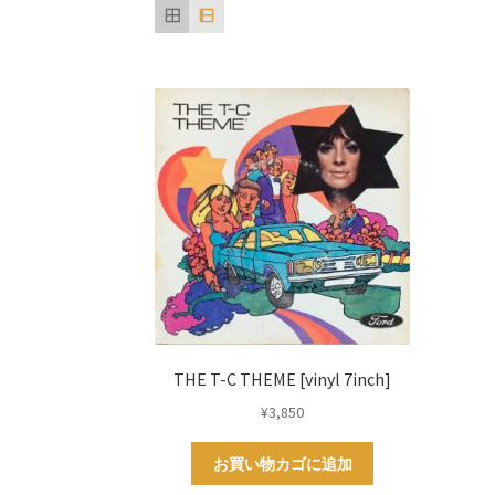
THE T-C THEME [vinyl 7inch]
¥
3,850
お買い物カゴに追加