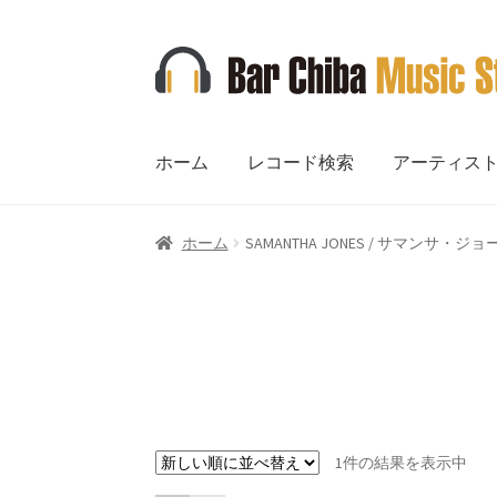
ナ
コ
ビ
ン
ゲ
テ
ー
ン
ホーム
レコード検索
アーティス
シ
ツ
ョ
へ
ン
ス
ホーム
SAMANTHA JONES / サマンサ・ジ
へ
キ
ス
ッ
キ
プ
ッ
プ
1件の結果を表示中