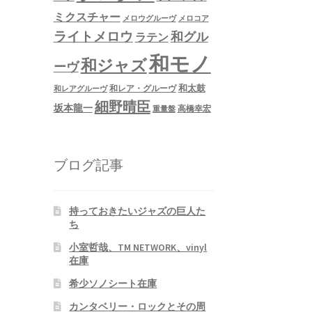
ミクスチャー
メロウグルーヴ
メロコア
ライトメロウ
和グル
ラテン
和モノ
和ジャズ
ーヴ
和太鼓
和レア・グルーヴ
和レアグルーヴ
細野晴臣
坂本龍一
高橋幸宏
重量盤
ブログ記事
持っておきたいジャズの巨人た
ち
小室哲哉、TM NETWORK、vinyl
在庫
希少ソノシート在庫
カンタベリー・ロックとその周