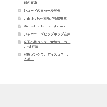
辺の在庫
レコードの日セール開催
Light Mellow 和モノ掲載在庫
Michael Jackson vinyl stock
ジャパニーズヒップホップ在庫
珠玉の和ジャズ、女性ボーカル
Vinyl 在庫
和盤ダンクラ、ディスコ７inch
入荷！