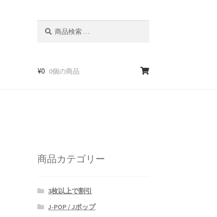
検
検
索
索
対
象:
¥
0
0個の商品
商品カテゴリー
3枚以上で割引
J-POP / Jポップ