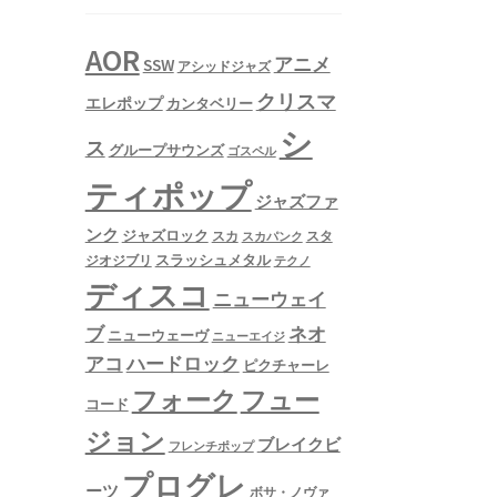
AOR
アニメ
SSW
アシッドジャズ
クリスマ
エレポップ
カンタベリー
シ
ス
グループサウンズ
ゴスペル
ティポップ
ジャズファ
ンク
ジャズロック
スタ
スカ
スカパンク
スラッシュメタル
ジオジブリ
テクノ
ディスコ
ニューウェイ
ネオ
ブ
ニューウェーヴ
ニューエイジ
アコ
ハードロック
ピクチャーレ
フュー
フォーク
コード
ジョン
ブレイクビ
フレンチポップ
プログレ
ーツ
ボサ・ノヴァ