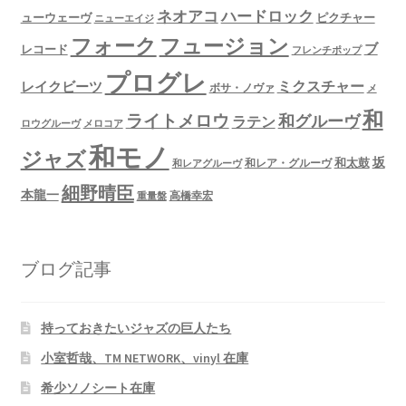
ネオアコ
ハードロック
ューウェーヴ
ピクチャー
ニューエイジ
フュージョン
フォーク
ブ
レコード
フレンチポップ
プログレ
ミクスチャー
レイクビーツ
ボサ・ノヴァ
メ
和
ライトメロウ
和グルーヴ
ラテン
ロウグルーヴ
メロコア
和モノ
ジャズ
坂
和太鼓
和レア・グルーヴ
和レアグルーヴ
細野晴臣
本龍一
高橋幸宏
重量盤
ブログ記事
持っておきたいジャズの巨人たち
小室哲哉、TM NETWORK、vinyl 在庫
希少ソノシート在庫