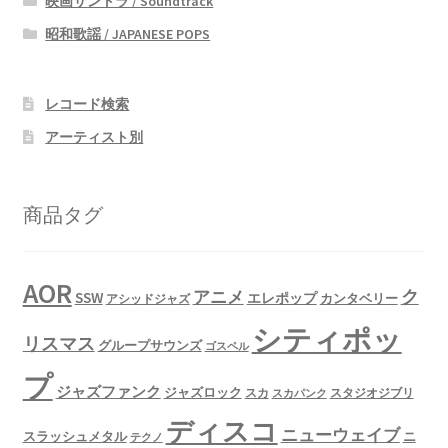
映画サントラ / Soundtrack
昭和歌謡 / JAPANESE POPS
レコード検索
アーティスト別
商品タグ
AOR
ク
アニメ
SSW
エレポップ
カンタベリー
アシッドジャズ
シティポッ
リスマス
グループサウンズ
ゴスペル
プ
ジャズファンク
ジャズロック
スタジオジブリ
スカ
スカパンク
ディスコ
ニューウェイブ
スラッシュメタル
ニ
テクノ