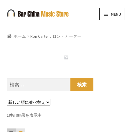
ナ
コ
MENU
ビ
ン
ゲ
テ
ー
ン
ホーム
Ron Carter / ロン・カーター
シ
ツ
ョ
へ
ン
ス
へ
キ
ス
ッ
キ
プ
検
ッ
索:
プ
1件の結果を表示中