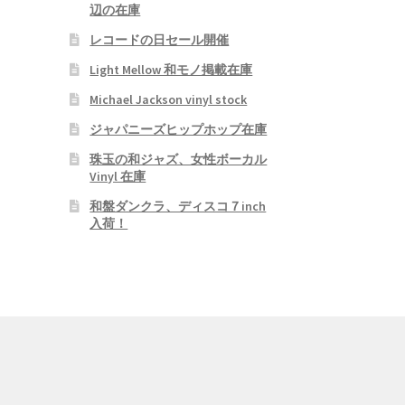
辺の在庫
レコードの日セール開催
Light Mellow 和モノ掲載在庫
Michael Jackson vinyl stock
ジャパニーズヒップホップ在庫
珠玉の和ジャズ、女性ボーカル
Vinyl 在庫
和盤ダンクラ、ディスコ７inch
入荷！