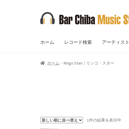
ナ
コ
ビ
ン
ゲ
テ
ー
ン
ホーム
レコード検索
アーティス
シ
ツ
ョ
へ
ン
ス
ホーム
Ringo Starr / リンゴ・スター
へ
キ
ス
ッ
キ
プ
ッ
プ
1件の結果を表示中