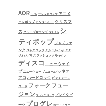
AOR
アニメ
SSW
アシッドジャズ
クリスマ
エレポップ
カンタベリー
シ
ス
グループサウンズ
ゴスペル
ティポップ
ジャズファ
ンク
ジャズロック
スタ
スカ
スカパンク
スラッシュメタル
ジオジブリ
テクノ
ディスコ
ニューウェイ
ネオ
ブ
ニューウェーヴ
ニューエイジ
アコ
ハードロック
ピクチャーレ
フュー
フォーク
コード
ジョン
ブレイクビ
フレンチポップ
プログレ
ーツ
ボサ・ノヴァ