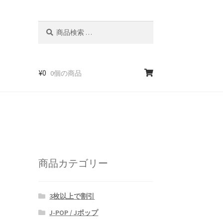
検
検
索
索
対
象:
¥
0
0個の商品
商品カテゴリー
3枚以上で割引
J-POP / Jポップ