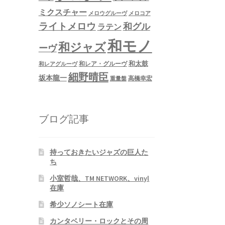
ミクスチャー
メロウグルーヴ
メロコア
ライトメロウ
和グル
ラテン
和モノ
和ジャズ
ーヴ
和太鼓
和レア・グルーヴ
和レアグルーヴ
細野晴臣
坂本龍一
高橋幸宏
重量盤
ブログ記事
持っておきたいジャズの巨人た
ち
小室哲哉、TM NETWORK、vinyl
在庫
希少ソノシート在庫
カンタベリー・ロックとその周