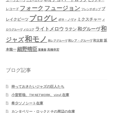
ニューエイジ
フュージョン
フォーク
ブ
レコード
フレンチポップ
プログレ
ミクスチャー
レイクビーツ
ボサ・ノヴァ
メ
和
ライトメロウ
和グルーヴ
ラテン
ロウグルーヴ
メロコア
和モノ
ジャズ
坂
和太鼓
和レア・グルーヴ
和レアグルーヴ
細野晴臣
本龍一
高橋幸宏
重量盤
ブログ記事
持っておきたいジャズの巨人たち
小室哲哉、TM NETWORK、vinyl 在庫
希少ソノシート在庫
カンタベリー・ロックとその周辺の在庫