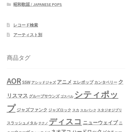
昭和歌謡 / JAPANESE POPS
レコード検索
アーティスト別
商品タグ
AOR
ク
アニメ
SSW
エレポップ
カンタベリー
アシッドジャズ
シティポッ
リスマス
グループサウンズ
ゴスペル
プ
ジャズファンク
ジャズロック
スタジオジブリ
スカ
スカパンク
ディスコ
ニューウェイブ
スラッシュメタル
ニ
テクノ
ネオアコ
ハードロック
ューウェーヴ
ピクチャー