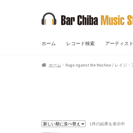
ナ
コ
ビ
ン
ゲ
テ
ー
ン
ホーム
レコード検索
アーティス
シ
ツ
ョ
へ
ン
ス
ホーム
Rage Against the Machine
へ
キ
ス
ッ
キ
プ
ッ
プ
1件の結果を表示中