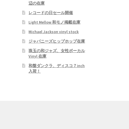
辺の在庫
レコードの日セール開催
Light Mellow 和モノ掲載在庫
Michael Jackson vinyl stock
ジャパニーズヒップホップ在庫
珠玉の和ジャズ、女性ボーカル
Vinyl 在庫
和盤ダンクラ、ディスコ７inch
入荷！