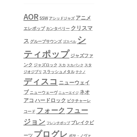
AOR
アニメ
SSW
アシッドジャズ
クリスマ
エレポップ
カンタベリー
シ
ス
グループサウンズ
ゴスペル
ティポップ
ジャズファ
ンク
ジャズロック
スタ
スカ
スカパンク
スラッシュメタル
ジオジブリ
テクノ
ディスコ
ニューウェイ
ネオ
ブ
ニューウェーヴ
ニューエイジ
アコ
ハードロック
ピクチャーレ
フュー
フォーク
コード
ジョン
ブレイクビ
フレンチポップ
プログレ
ーツ
ボサ・ノヴァ