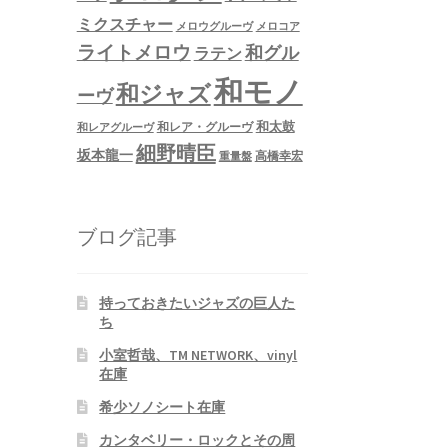
ミクスチャー
メロウグルーヴ
メロコア
ライトメロウ
和グル
ラテン
和モノ
和ジャズ
ーヴ
和太鼓
和レア・グルーヴ
和レアグルーヴ
細野晴臣
坂本龍一
高橋幸宏
重量盤
ブログ記事
持っておきたいジャズの巨人た
ち
小室哲哉、TM NETWORK、vinyl
在庫
希少ソノシート在庫
カンタベリー・ロックとその周