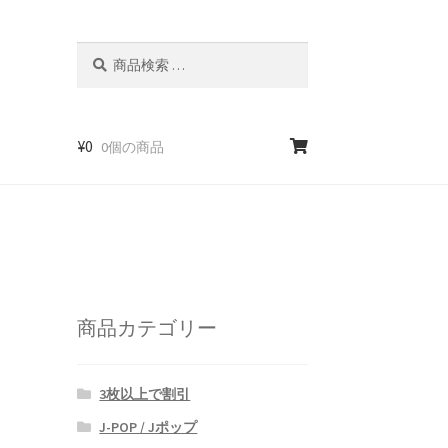
検
検
索
索
対
象:
¥
0
0個の商品
商品カテゴリー
3枚以上で割引
J-POP / Jポップ