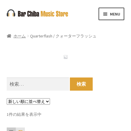
ナ
コ
MENU
ビ
ン
ゲ
テ
ー
ン
ホーム
Quarterflash / クォーターフラッシュ
シ
ツ
ョ
へ
ン
ス
へ
キ
ス
ッ
キ
プ
検
ッ
索:
プ
1件の結果を表示中