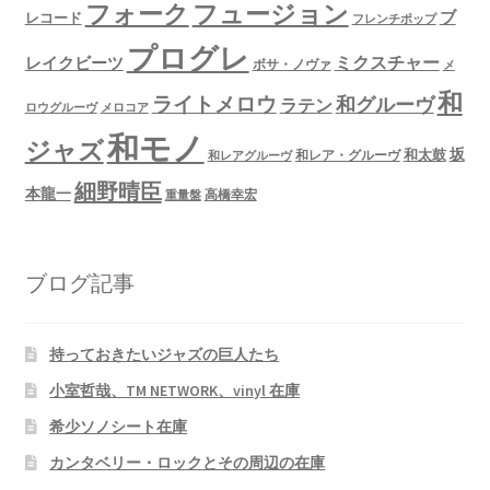
フュージョン
フォーク
ブ
レコード
フレンチポップ
プログレ
ミクスチャー
レイクビーツ
ボサ・ノヴァ
メ
和
ライトメロウ
和グルーヴ
ラテン
ロウグルーヴ
メロコア
和モノ
ジャズ
坂
和太鼓
和レア・グルーヴ
和レアグルーヴ
細野晴臣
本龍一
高橋幸宏
重量盤
ブログ記事
持っておきたいジャズの巨人たち
小室哲哉、TM NETWORK、vinyl 在庫
希少ソノシート在庫
カンタベリー・ロックとその周辺の在庫