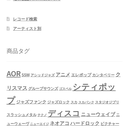
レコード検索
アーティスト別
商品タグ
AOR
ク
アニメ
SSW
エレポップ
カンタベリー
アシッドジャズ
シティポッ
リスマス
グループサウンズ
ゴスペル
プ
ジャズファンク
ジャズロック
スタジオジブリ
スカ
スカパンク
ディスコ
ニューウェイブ
スラッシュメタル
ニ
テクノ
ネオアコ
ハードロック
ューウェーヴ
ピクチャー
ニューエイジ