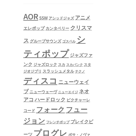
AOR
アニメ
SSW
アシッドジャズ
クリスマ
エレポップ
カンタベリー
シ
ス
グループサウンズ
ゴスペル
ティポップ
ジャズファ
ンク
ジャズロック
スタ
スカ
スカパンク
スラッシュメタル
ジオジブリ
テクノ
ディスコ
ニューウェイ
ネオ
ブ
ニューウェーヴ
ニューエイジ
アコ
ハードロック
ピクチャーレ
フュー
フォーク
コード
ジョン
ブレイクビ
フレンチポップ
プログレ
ーツ
ボサ・ノヴァ