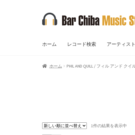
ナ
コ
ビ
ン
ゲ
テ
ー
ン
ホーム
レコード検索
アーティス
シ
ツ
ョ
へ
ン
ス
ホーム
PHIL AND QUILL / フィル アンド クイ
へ
キ
ス
ッ
キ
プ
ッ
プ
1件の結果を表示中