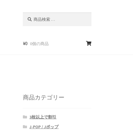
検
検
索
索
対
象:
¥
0
0個の商品
商品カテゴリー
3枚以上で割引
J-POP / Jポップ