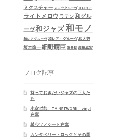
ミクスチャー
メロウグルーヴ
メロコア
ライトメロウ
和グル
ラテン
和モノ
和ジャズ
ーヴ
和太鼓
和レア・グルーヴ
和レアグルーヴ
細野晴臣
坂本龍一
高橋幸宏
重量盤
ブログ記事
持っておきたいジャズの巨人た
ち
小室哲哉、TM NETWORK、vinyl
在庫
希少ソノシート在庫
カンタベリー・ロックとその周