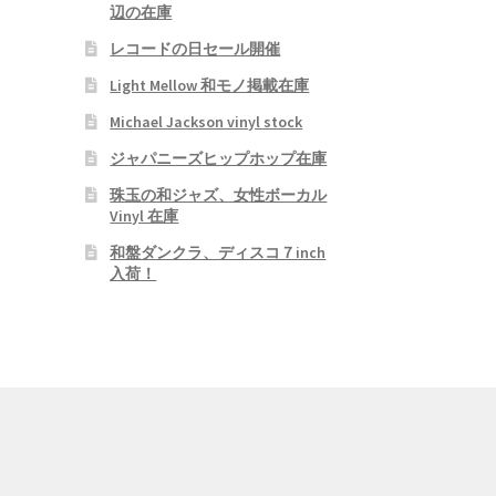
辺の在庫
レコードの日セール開催
Light Mellow 和モノ掲載在庫
Michael Jackson vinyl stock
ジャパニーズヒップホップ在庫
珠玉の和ジャズ、女性ボーカル
Vinyl 在庫
和盤ダンクラ、ディスコ７inch
入荷！