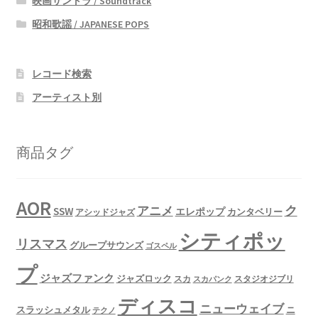
映画サントラ / Soundtrack
昭和歌謡 / JAPANESE POPS
レコード検索
アーティスト別
商品タグ
AOR
ク
アニメ
SSW
エレポップ
カンタベリー
アシッドジャズ
シティポッ
リスマス
グループサウンズ
ゴスペル
プ
ジャズファンク
ジャズロック
スタジオジブリ
スカ
スカパンク
ディスコ
ニューウェイブ
スラッシュメタル
ニ
テクノ