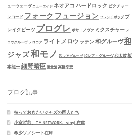
ネオアコ
ハードロック
ューウェーヴ
ピクチャー
ニューエイジ
フュージョン
フォーク
ブ
レコード
フレンチポップ
プログレ
ミクスチャー
レイクビーツ
ボサ・ノヴァ
メ
和
ライトメロウ
和グルーヴ
ラテン
ロウグルーヴ
メロコア
和モノ
ジャズ
坂
和太鼓
和レア・グルーヴ
和レアグルーヴ
細野晴臣
本龍一
高橋幸宏
重量盤
ブログ記事
持っておきたいジャズの巨人たち
小室哲哉、TM NETWORK、vinyl 在庫
希少ソノシート在庫