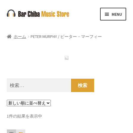
ナ
コ
MENU
ビ
ン
ゲ
テ
ー
ン
ホーム
PETER MURPHY / ピーター・マーフィー
シ
ツ
ョ
へ
ン
ス
へ
キ
ス
ッ
キ
プ
検
ッ
索:
プ
1件の結果を表示中