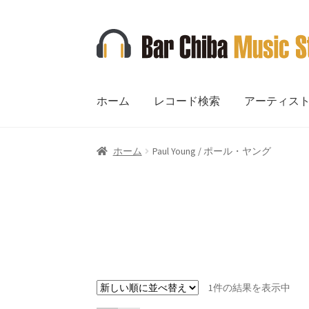
ナ
コ
ビ
ン
ゲ
テ
ー
ン
ホーム
レコード検索
アーティス
シ
ツ
ョ
へ
ン
ス
ホーム
Paul Young / ポール・ヤング
へ
キ
ス
ッ
キ
プ
ッ
プ
1件の結果を表示中