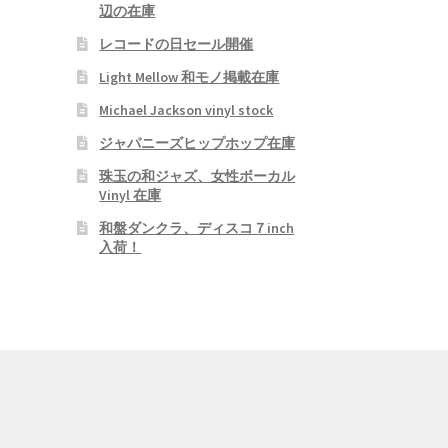
辺の在庫
レコードの日セール開催
Light Mellow 和モノ掲載在庫
Michael Jackson vinyl stock
ジャパニーズヒップホップ在庫
珠玉の和ジャズ、女性ボーカル
Vinyl 在庫
和盤ダンクラ、ディスコ７inch
入荷！