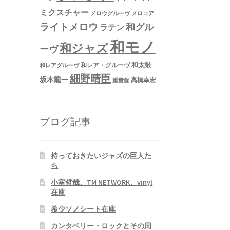
ミクスチャー
メロウグルーヴ
メロコア
ライトメロウ
和グル
ラテン
和モノ
和ジャズ
ーヴ
和太鼓
和レア・グルーヴ
和レアグルーヴ
細野晴臣
坂本龍一
高橋幸宏
重量盤
ブログ記事
持っておきたいジャズの巨人た
ち
小室哲哉、TM NETWORK、vinyl
在庫
希少ソノシート在庫
カンタベリー・ロックとその周