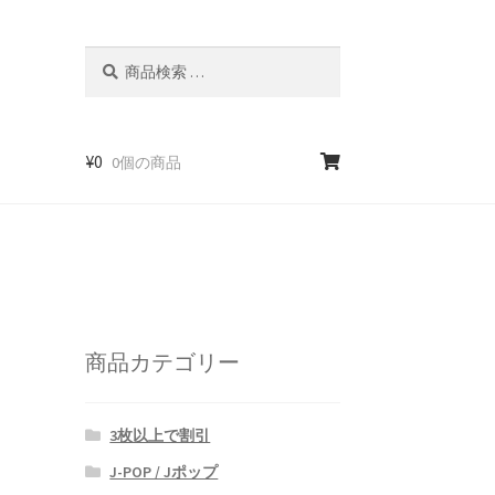
検
検
索
索
対
象:
¥
0
0個の商品
商品カテゴリー
3枚以上で割引
J-POP / Jポップ