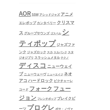
AOR
アニメ
SSW
アシッドジャズ
クリスマ
エレポップ
カンタベリー
シ
ス
グループサウンズ
ゴスペル
ティポップ
ジャズファ
ンク
ジャズロック
スタ
スカ
スカパンク
スラッシュメタル
ジオジブリ
テクノ
ディスコ
ニューウェイ
ネオ
ブ
ニューウェーヴ
ニューエイジ
アコ
ハードロック
ピクチャーレ
フュー
フォーク
コード
ジョン
ブレイクビ
フレンチポップ
プログレ
ーツ
ボサ・ノヴァ