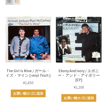
順
The Girl Is Mine / ガール・
Ebony And Ivory / エボニ
イズ・マイン [ vinyl 7inch ]
ー・アンド・アイボリー
[EP]
¥
1,650
¥
1,100
お買い物カゴに追加
お買い物カゴに追加