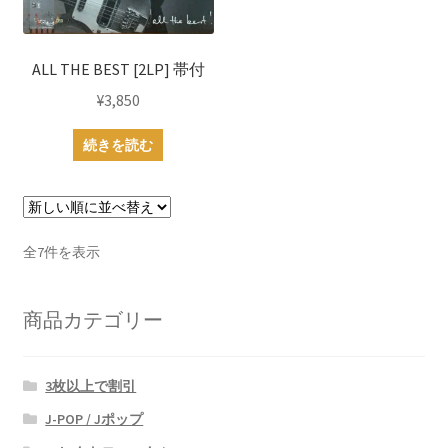
ALL THE BEST [2LP] 帯付
¥
3,850
続きを読む
新
全7件を表示
し
い
商品カテゴリー
順
3枚以上で割引
J-POP / Jポップ