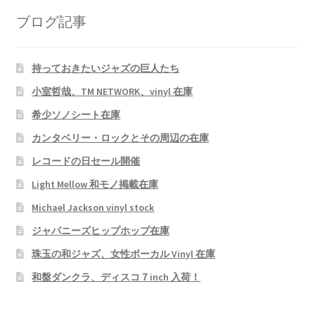
ブログ記事
持っておきたいジャズの巨人たち
小室哲哉、TM NETWORK、vinyl 在庫
希少ソノシート在庫
カンタベリー・ロックとその周辺の在庫
レコードの日セール開催
Light Mellow 和モノ掲載在庫
Michael Jackson vinyl stock
ジャパニーズヒップホップ在庫
珠玉の和ジャズ、女性ボーカル Vinyl 在庫
和盤ダンクラ、ディスコ７inch 入荷！