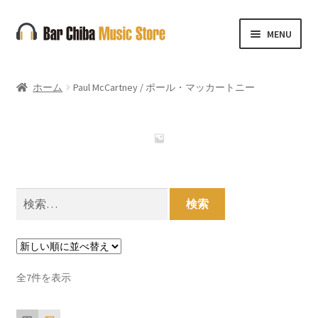
ナ
コ
MENU
ビ
ン
ゲ
テ
ー
ン
ホーム
Paul McCartney / ポール・マッカートニー
シ
ツ
ョ
へ
ン
ス
へ
キ
ス
ッ
キ
プ
検
ッ
索:
プ
新
全7件を表示
し
い