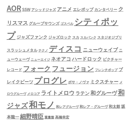
AOR
ク
アニメ
SSW
エレポップ
カンタベリー
アシッドジャズ
シティポッ
リスマス
グループサウンズ
ゴスペル
プ
ジャズファンク
ジャズロック
スタジオジブリ
スカ
スカパンク
ディスコ
ニューウェイブ
スラッシュメタル
ニ
テクノ
ネオアコ
ハードロック
ューウェーヴ
ピクチャー
ニューエイジ
フュージョン
フォーク
ブ
レコード
フレンチポップ
プログレ
ミクスチャー
レイクビーツ
ボサ・ノヴァ
メ
和
ライトメロウ
和グルーヴ
ラテン
ロウグルーヴ
メロコア
和モノ
ジャズ
坂
和太鼓
和レア・グルーヴ
和レアグルーヴ
細野晴臣
本龍一
高橋幸宏
重量盤