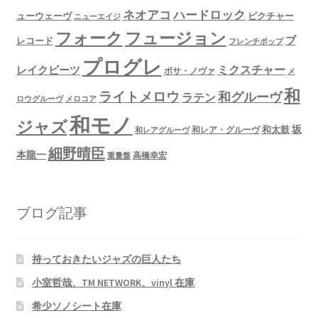
ネオアコ
ハードロック
ューウェーヴ
ピクチャー
ニューエイジ
フュージョン
フォーク
ブ
レコード
フレンチポップ
プログレ
ミクスチャー
レイクビーツ
ボサ・ノヴァ
メ
和
ライトメロウ
和グルーヴ
ラテン
ロウグルーヴ
メロコア
和モノ
ジャズ
坂
和太鼓
和レア・グルーヴ
和レアグルーヴ
細野晴臣
本龍一
高橋幸宏
重量盤
ブログ記事
持っておきたいジャズの巨人たち
小室哲哉、TM NETWORK、vinyl 在庫
希少ソノシート在庫