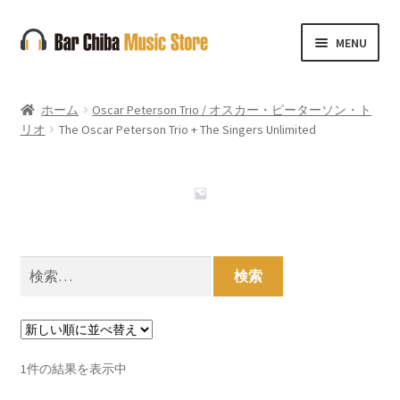
ナ
コ
MENU
ビ
ン
ゲ
テ
ー
ン
ホーム
Oscar Peterson Trio / オスカー・ピーターソン・ト
シ
ツ
リオ
The Oscar Peterson Trio + The Singers Unlimited
ョ
へ
ン
ス
へ
キ
ス
ッ
キ
プ
ッ
検
プ
索:
1件の結果を表示中