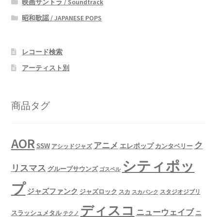
映画サントラ / Soundtrack
昭和歌謡 / JAPANESE POPS
レコード検索
アーティスト別
商品タグ
AOR
ク
アニメ
SSW
エレポップ
カンタベリー
アシッドジャズ
シティポッ
リスマス
グループサウンズ
ゴスペル
プ
ジャズファンク
ジャズロック
スタジオジブリ
スカ
スカパンク
ディスコ
ニューウェイブ
スラッシュメタル
ニ
テクノ