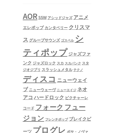
AOR
アニメ
SSW
アシッドジャズ
クリスマ
エレポップ
カンタベリー
シ
ス
グループサウンズ
ゴスペル
ティポップ
ジャズファ
ンク
ジャズロック
スタ
スカ
スカパンク
スラッシュメタル
ジオジブリ
テクノ
ディスコ
ニューウェイ
ネオ
ブ
ニューウェーヴ
ニューエイジ
アコ
ハードロック
ピクチャーレ
フュー
フォーク
コード
ジョン
ブレイクビ
フレンチポップ
プログレ
ーツ
ボサ・ノヴァ