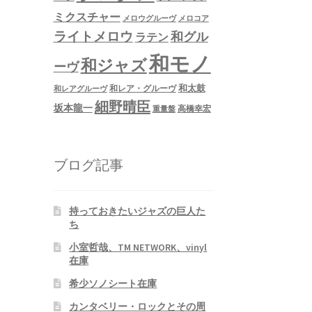
ミクスチャー
メロウグルーヴ
メロコア
ライトメロウ
和グル
ラテン
和モノ
和ジャズ
ーヴ
和太鼓
和レア・グルーヴ
和レアグルーヴ
細野晴臣
坂本龍一
高橋幸宏
重量盤
ブログ記事
持っておきたいジャズの巨人た
ち
小室哲哉、TM NETWORK、vinyl
在庫
希少ソノシート在庫
カンタベリー・ロックとその周