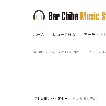
ナ
コ
ビ
ン
ゲ
テ
ー
ン
ホーム
レコード検索
アーティス
シ
ツ
ョ
へ
ン
ス
ホーム
MR. SLIM COMPANY / ミスター
へ
キ
ス
ッ
キ
プ
ッ
プ
1件の結果を表示中