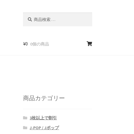
検
検
索
索
対
象:
¥
0
0個の商品
商品カテゴリー
3枚以上で割引
J-POP / Jポップ