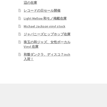
辺の在庫
レコードの日セール開催
Light Mellow 和モノ掲載在庫
Michael Jackson vinyl stock
ジャパニーズヒップホップ在庫
珠玉の和ジャズ、女性ボーカル
Vinyl 在庫
和盤ダンクラ、ディスコ７inch
入荷！