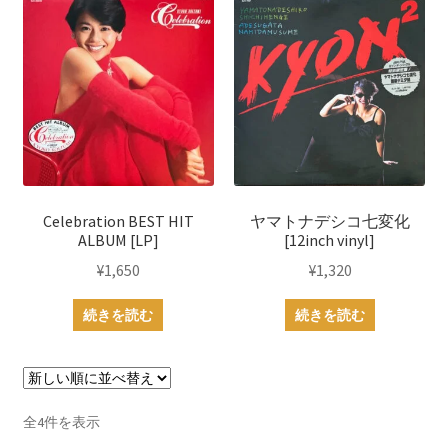
Celebration BEST HIT
ヤマトナデシコ七変化
ALBUM [LP]
[12inch vinyl]
¥
1,650
¥
1,320
続きを読む
続きを読む
新
全4件を表示
し