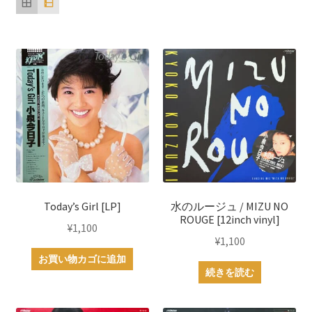
順
Today’s Girl [LP]
水のルージュ / MIZU NO
ROUGE [12inch vinyl]
¥
1,100
¥
1,100
お買い物カゴに追加
続きを読む