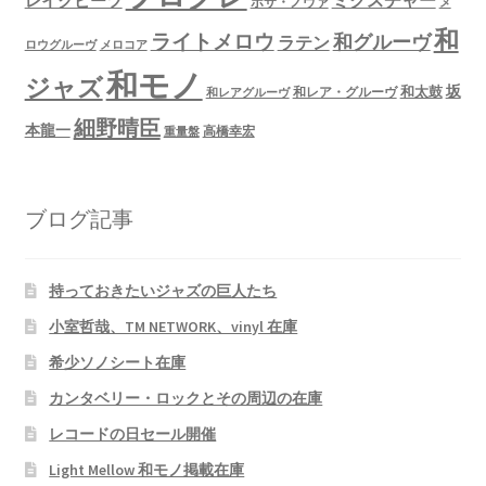
ミクスチャー
レイクビーツ
ボサ・ノヴァ
メ
和
ライトメロウ
和グルーヴ
ラテン
ロウグルーヴ
メロコア
和モノ
ジャズ
坂
和太鼓
和レア・グルーヴ
和レアグルーヴ
細野晴臣
本龍一
高橋幸宏
重量盤
ブログ記事
持っておきたいジャズの巨人たち
小室哲哉、TM NETWORK、vinyl 在庫
希少ソノシート在庫
カンタベリー・ロックとその周辺の在庫
レコードの日セール開催
Light Mellow 和モノ掲載在庫