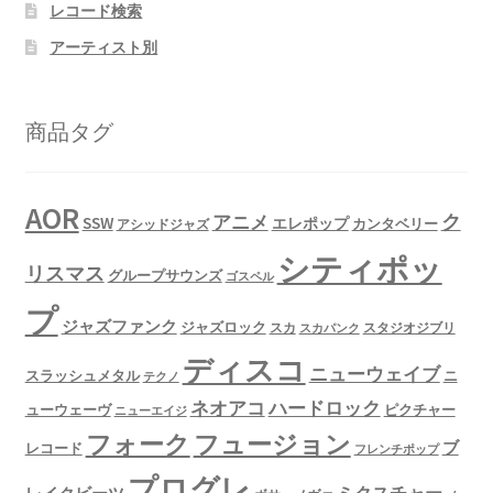
レコード検索
アーティスト別
商品タグ
AOR
ク
アニメ
SSW
エレポップ
カンタベリー
アシッドジャズ
シティポッ
リスマス
グループサウンズ
ゴスペル
プ
ジャズファンク
ジャズロック
スタジオジブリ
スカ
スカパンク
ディスコ
ニューウェイブ
スラッシュメタル
ニ
テクノ
ネオアコ
ハードロック
ューウェーヴ
ピクチャー
ニューエイジ
フュージョン
フォーク
ブ
レコード
フレンチポップ
プログレ