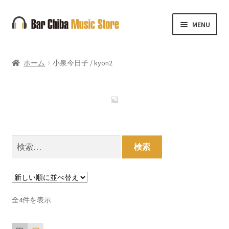
ナ
コ
MENU
ビ
ン
ゲ
テ
ー
ン
ホーム
小泉今日子 / kyon2
シ
ツ
ョ
へ
ン
ス
へ
キ
ス
ッ
キ
プ
検
ッ
索:
プ
新
全4件を表示
し
い