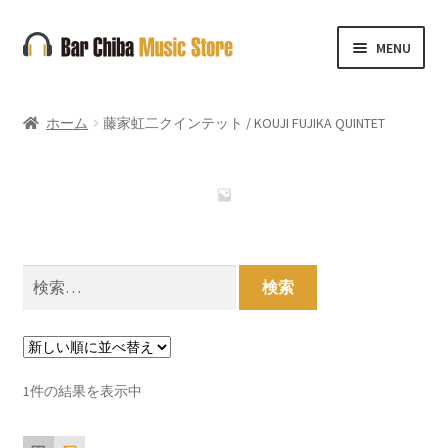
ナ
コ
MENU
ビ
ン
ゲ
テ
ー
ン
ホーム
藤家虹二クインテット / KOUJI FUJIKA QUINTET
シ
ツ
ョ
へ
ン
ス
へ
キ
ス
ッ
キ
プ
検
ッ
索:
プ
1件の結果を表示中