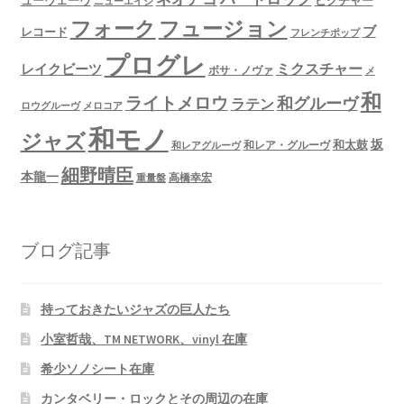
ニューエイジ
フュージョン
フォーク
ブ
レコード
フレンチポップ
プログレ
ミクスチャー
レイクビーツ
ボサ・ノヴァ
メ
和
ライトメロウ
和グルーヴ
ラテン
ロウグルーヴ
メロコア
和モノ
ジャズ
坂
和太鼓
和レア・グルーヴ
和レアグルーヴ
細野晴臣
本龍一
高橋幸宏
重量盤
ブログ記事
持っておきたいジャズの巨人たち
小室哲哉、TM NETWORK、vinyl 在庫
希少ソノシート在庫
カンタベリー・ロックとその周辺の在庫