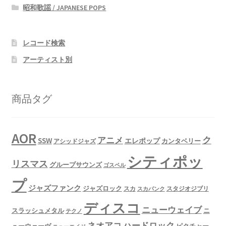
昭和歌謡 / JAPANESE POPS
レコード検索
アーティスト別
商品タグ
AOR
ク
アニメ
SSW
エレポップ
カンタベリー
アシッドジャズ
シティポッ
リスマス
グループサウンズ
ゴスペル
プ
ジャズファンク
ジャズロック
スタジオジブリ
スカ
スカパンク
ディスコ
ニューウェイブ
スラッシュメタル
ニ
テクノ
ネオアコ
ハードロック
ューウェーヴ
ピクチャー