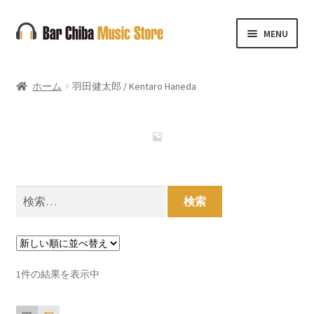
ナ
コ
MENU
ビ
ン
ゲ
テ
ー
ン
ホーム
羽田健太郎 / Kentaro Haneda
シ
ツ
ョ
へ
ン
ス
へ
キ
ス
ッ
キ
プ
検
ッ
索:
プ
1件の結果を表示中