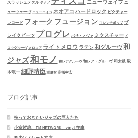
ディスコ
ニューウェイブ
スラッシュメタル
ニ
テクノ
ネオアコ
ハードロック
ューウェーヴ
ピクチャー
ニューエイジ
フュージョン
フォーク
ブ
レコード
フレンチポップ
プログレ
ミクスチャー
レイクビーツ
ボサ・ノヴァ
メ
和
ライトメロウ
和グルーヴ
ラテン
ロウグルーヴ
メロコア
和モノ
ジャズ
坂
和太鼓
和レア・グルーヴ
和レアグルーヴ
細野晴臣
本龍一
高橋幸宏
重量盤
ブログ記事
持っておきたいジャズの巨人たち
小室哲哉、TM NETWORK、vinyl 在庫
希少ソノシート在庫